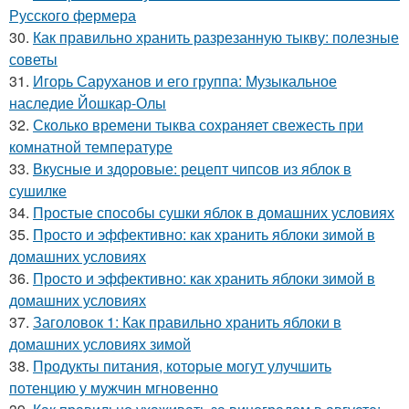
Русского фермера
30.
Как правильно хранить разрезанную тыкву: полезные
советы
31.
Игорь Саруханов и его группа: Музыкальное
наследие Йошкар-Олы
32.
Сколько времени тыква сохраняет свежесть при
комнатной температуре
33.
Вкусные и здоровые: рецепт чипсов из яблок в
сушилке
34.
Простые способы сушки яблок в домашних условиях
35.
Просто и эффективно: как хранить яблоки зимой в
домашних условиях
36.
Просто и эффективно: как хранить яблоки зимой в
домашних условиях
37.
Заголовок 1: Как правильно хранить яблоки в
домашних условиях зимой
38.
Продукты питания, которые могут улучшить
потенцию у мужчин мгновенно