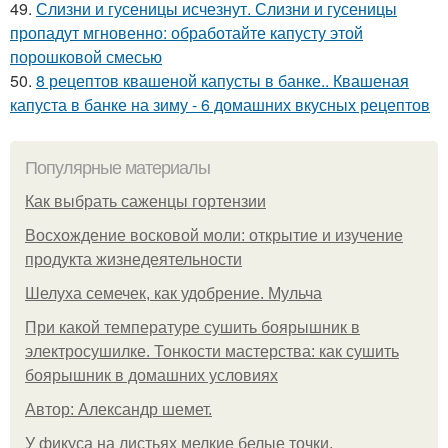
49.
Слизни и гусеницы исчезнут. Слизни и гусеницы
пропадут мгновенно: обработайте капусту этой
порошковой смесью
50.
8 рецептов квашеной капусты в банке.. Квашеная
капуста в банке на зиму - 6 домашних вкусных рецептов
Популярные материалы
Как выбрать саженцы гортензии
Восхождение восковой моли: открытие и изучение
продукта жизнедеятельности
Шелуха семечек, как удобрение. Мульча
При какой температуре сушить боярышник в
электросушилке. Тонкости мастерства: как сушить
боярышник в домашних условиях
Автор: Александр шемет.
У фикуса на листьях мелкие белые точки.