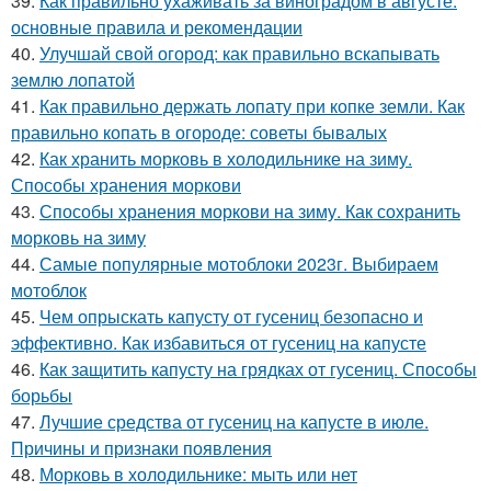
39.
Как правильно ухаживать за виноградом в августе:
основные правила и рекомендации
40.
Улучшай свой огород: как правильно вскапывать
землю лопатой
41.
Как правильно держать лопату при копке земли. Как
правильно копать в огороде: советы бывалых
42.
Как хранить морковь в холодильнике на зиму.
Способы хранения моркови
43.
Способы хранения моркови на зиму. Как сохранить
морковь на зиму
44.
Самые популярные мотоблоки 2023г. Выбираем
мотоблок
45.
Чем опрыскать капусту от гусениц безопасно и
эффективно. Как избавиться от гусениц на капусте
46.
Как защитить капусту на грядках от гусениц. Способы
борьбы
47.
Лучшие средства от гусениц на капусте в июле.
Причины и признаки появления
48.
Морковь в холодильнике: мыть или нет