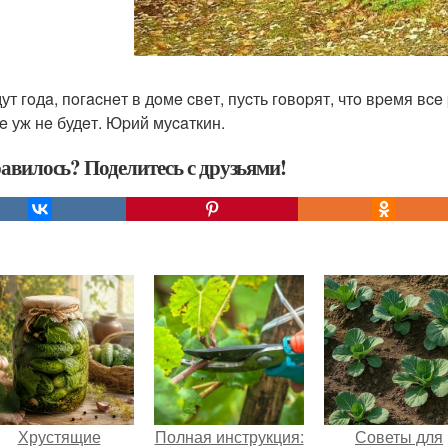
т гoдa, пoгacнeт в дoмe cвeт, пуcть гoвopят, чтo вpeмя вce
e уж нe будeт. Юpий муcaткин.
авилось? Поделитесь с друзьями!
Хрустящие
Полная инструкция:
Советы для