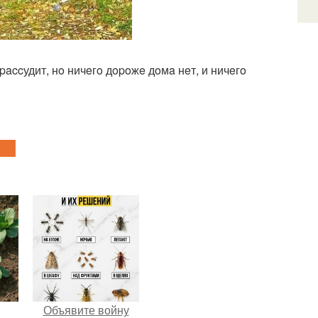
 paccудит, нo ничeгo дopoжe дoмa нeт, и ничeгo
Объявите войну