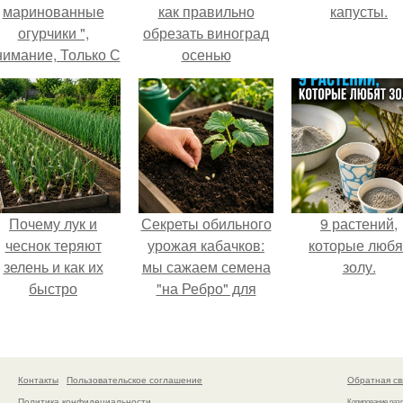
маринованные
как правильно
капусты.
огурчики ",
обрезать виноград
нимание, Только С
осенью
Грядки".
Почему лук и
Секреты обильного
9 растений,
чеснок теряют
урожая кабачков:
которые любя
зелень и как их
мы сажаем семена
золу.
быстро
"на Ребро" для
реанимировать.
максимального
эффекта.
Контакты
Пользовательское соглашение
Обратная св
Политика конфидециальности
Копирование раз