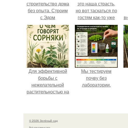
строительство дома
это наша страсть,
без опыта. Строим
но вот таскаться по
с Эдом
гостям как-то уже
в
надоело.
Для эффективной
Мы тестируем
борьбы с
почву без
нежелательной
лаборатории.
растительностью на
вашем
приусадебном
участке крайне
важно понимать
© 2026 Зелёный сад
природу этих
Всё для дачи и сада