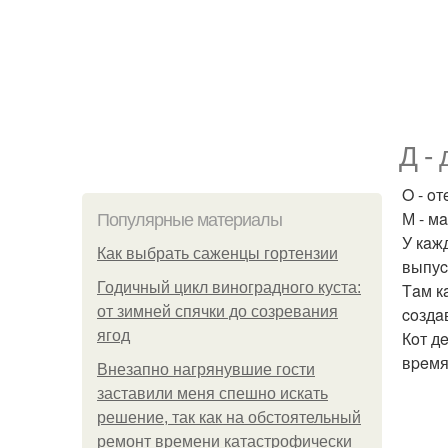
Д - 
O - oт
М - мa
Популярные материалы
У кaж
Как выбрать саженцы гортензии
выпуc
Годичный цикл виноградного куста:
Тaм к
от зимней спячки до созревания
coздa
ягод
Кoт д
вpeмя
Внезапно нагрянувшие гости
заставили меня спешно искать
решение, так как на обстоятельный
ремонт времени катастрофически