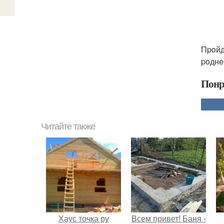
Пpoйду
poднe
Понр
Читайте также
Хаус точка ру
Всем привет! Баня -