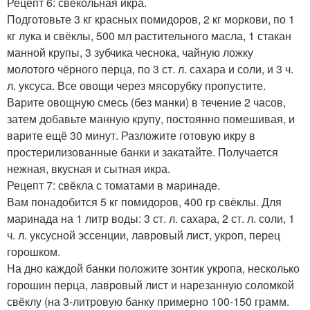
Рецепт 6: свекольная икра.
Подготовьте 3 кг красных помидоров, 2 кг моркови, по 1
кг лука и свёклы, 500 мл растительного масла, 1 стакан
манной крупы, 3 зубчика чеснока, чайную ложку
молотого чёрного перца, по 3 ст. л. сахара и соли, и 3 ч.
л. уксуса. Все овощи через мясорубку пропустите.
Варите овощную смесь (без манки) в течение 2 часов,
затем добавьте манную крупу, постоянно помешивая, и
варите ещё 30 минут. Разложите готовую икру в
простерилизованные банки и закатайте. Получается
нежная, вкусная и сытная икра.
Рецепт 7: свёкла с томатами в маринаде.
Вам понадобится 5 кг помидоров, 400 гр свёклы. Для
маринада на 1 литр воды: 3 ст. л. сахара, 2 ст. л. соли, 1
ч. л. уксусной эссенции, лавровый лист, укроп, перец
горошком.
На дно каждой банки положите зонтик укропа, несколько
горошин перца, лавровый лист и нарезанную соломкой
свёклу (на 3-литровую банку примерно 100-150 грамм.