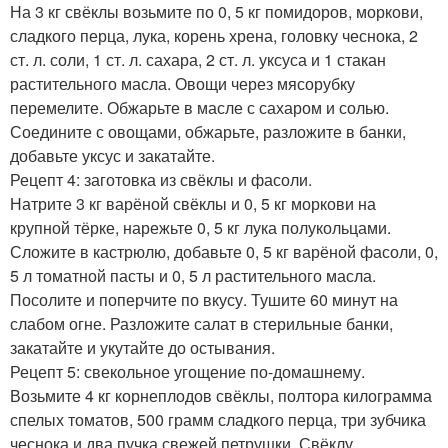
На 3 кг свёклы возьмите по 0, 5 кг помидоров, моркови,
сладкого перца, лука, корень хрена, головку чеснока, 2
ст. л. соли, 1 ст. л. сахара, 2 ст. л. уксуса и 1 стакан
растительного масла. Овощи через мясорубку
перемелите. Обжарьте в масле с сахаром и солью.
Соедините с овощами, обжарьте, разложите в банки,
добавьте уксус и закатайте.
Рецепт 4: заготовка из свёклы и фасоли.
Натрите 3 кг варёной свёклы и 0, 5 кг моркови на
крупной тёрке, нарежьте 0, 5 кг лука полукольцами.
Сложите в кастрюлю, добавьте 0, 5 кг варёной фасоли, 0,
5 л томатной пасты и 0, 5 л растительного масла.
Посолите и поперчите по вкусу. Тушите 60 минут на
слабом огне. Разложите салат в стерильные банки,
закатайте и укутайте до остывания.
Рецепт 5: свекольное угощение по-домашнему.
Возьмите 4 кг корнеплодов свёклы, полтора килограмма
спелых томатов, 500 грамм сладкого перца, три зубчика
чеснока и два пучка свежей петрушки. Свёклу