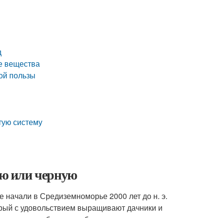
д
ые вещества
ой пользы
тую систему
ую или черную
е начали в Средиземноморье 2000 лет до н. э.
орый с удовольствием выращивают дачники и