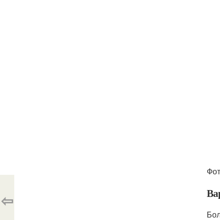
Фот
Ва
⇦
Бол