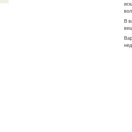
иск
вол
В в
вещ
Вар
нед