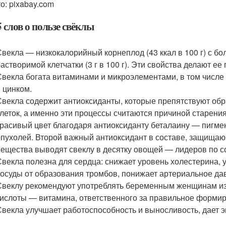
о: pixabay.com
 слов о пользе свёклы
Свекла — низкокалорийный корнеплод (43 ккал в 100 г) с б
астворимой клетчатки (3 г в 100 г). Эти свойства делают ее
Свекла богата витаминами и микроэлементами, в том числе
и цинком.
Свекла содержит антиоксиданты, которые препятствуют об
клеток, а именно эти процессы считаются причиной старени
красивый цвет благодаря антиоксиданту беталаину — пигме
опухолей. Второй важный антиоксидант в составе, защищаю
вещества выводят свеклу в десятку овощей — лидеров по с
Свекла полезна для сердца: снижает уровень холестерина,
сосуды от образования тромбов, понижает артериальное да
Свеклу рекомендуют употреблять беременным женщинам из-
кислоты — витамина, ответственного за правильное формир
Свекла улучшает работоспособность и выносливость, дает э