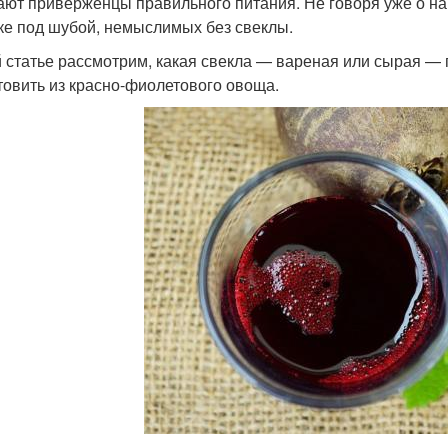
ают приверженцы правильного питания. Не говоря уже о н
ке под шубой, немыслимых без свеклы.
й статье рассмотрим, какая свекла — вареная или сырая — по
товить из красно-фиолетового овоща.