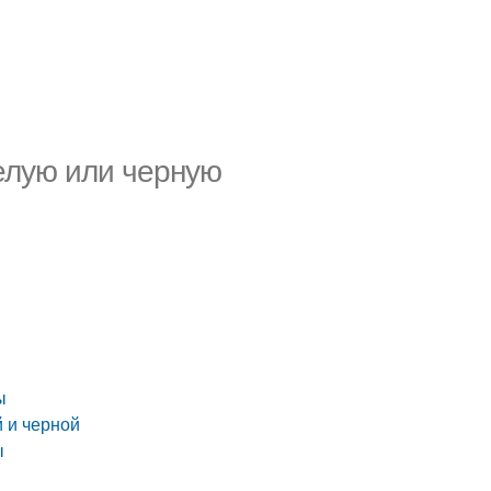
белую или черную
ы
й и черной
ы