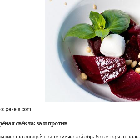
о: pexels.com
рёная свёкла: за и против
ьшинство овощей при термической обработке теряют полезн