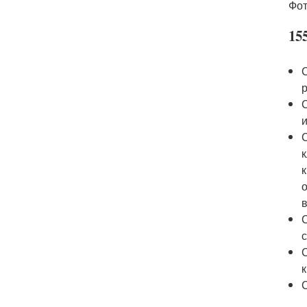
Фот
155
р