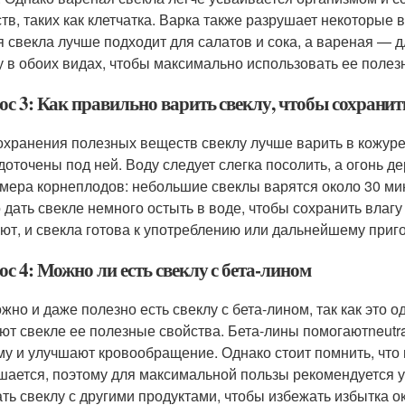
тв, таких как клетчатка. Варка также разрушает некоторые 
 свекла лучше подходит для салатов и сока, а вареная — дл
у в обоих видах, чтобы максимально использовать ее полез
ос 3: Как правильно варить свеклу, чтобы сохрани
охранения полезных веществ свеклу лучше варить в кожуре
доточены под ней. Воду следует слегка посолить, а огонь д
змера корнеплодов: небольшие свеклы варятся около 30 мин
 дать свекле немного остыть в воде, чтобы сохранить влаг
ют, и свекла готова к употреблению или дальнейшему приг
с 4: Можно ли есть свеклу с бета-лином
ожно и даже полезно есть свеклу с бета-лином, так как это 
ют свекле ее полезные свойства. Бета-лины помогаютneutr
му и улучшают кровообращение. Однако стоит помнить, что 
шается, поэтому для максимальной пользы рекомендуется у
ать свеклу с другими продуктами, чтобы избежать избытка о