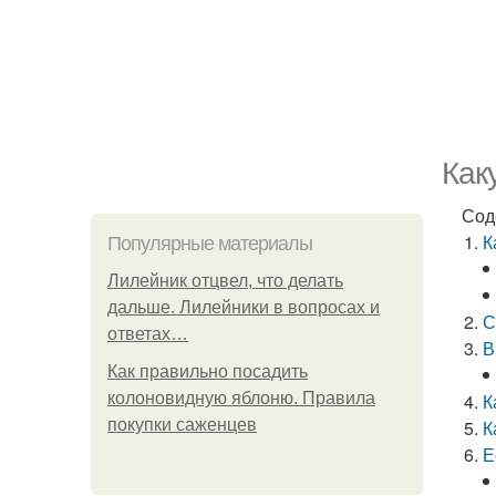
Как
Сод
К
Популярные материалы
Лилейник отцвел, что делать
дальше. Лилейники в вопросах и
С
ответах…
В
Как правильно посадить
колоновидную яблоню. Правила
К
покупки саженцев
К
Е