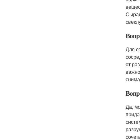
вещес
Сырая
свекл
Вопр
Для с
сосре
от ра
важно
снима
Вопро
Да, м
прида
систе
разру
сочет