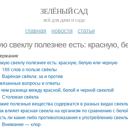
ЗЕЛЁНЫЙ САД
всё для дачи и сада
главная
новости
статьи
ую свеклу полезнее есть: красную, 
ержание
акую свеклу полезнее есть: красную, белую или черную
155 слов о пользе свёклы
Варёная свёкла: за и против
вязанные вопросы и ответы
 чем разница между красной, белой и черной свеклой
Столовая свёкла
акие полезные вещества содержатся в разных видах свекл
ак влияет красная свекла на организм по сравнению с бело
сть ли какие-либо противопоказания к употреблению свекл
Внимание — хлор