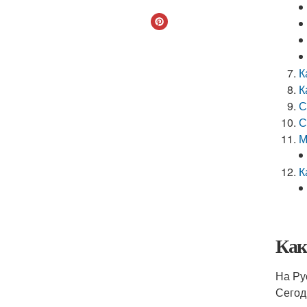
К
К
С
С
М
К
Как
На Ру
Сегод