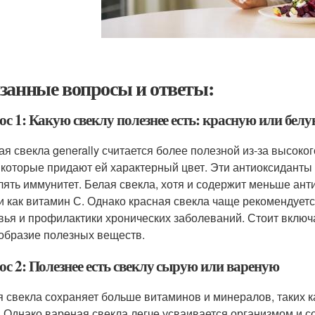
занные вопросы и ответы:
с 1: Какую свеклу полезнее есть: красную или бел
ая свекла generally считается более полезной из-за высоког
 которые придают ей характерный цвет. Эти антиоксиданты
лять иммунитет. Белая свекла, хотя и содержит меньше анти
и как витамин С. Однако красная свекла чаще рекомендует
вья и профилактики хронических заболеваний. Стоит включа
образие полезных веществ.
ос 2: Полезнее есть свеклу сырую или вареную
 свекла сохраняет больше витаминов и минералов, таких ка
. Однако вареная свекла легче усваивается организмом и 