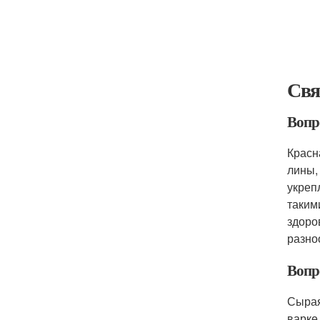
Свя
Вопро
Красн
лины,
укреп
таким
здоро
разно
Вопр
Сырая
варке