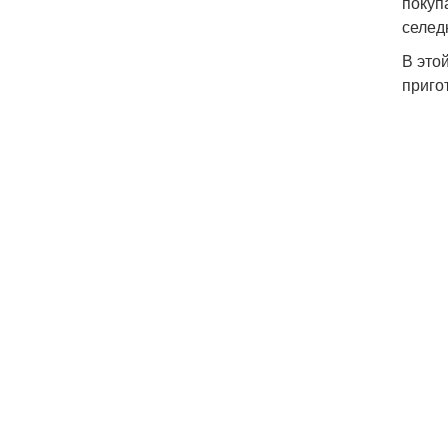
покуп
селед
В это
приго