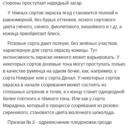
стороны проступает нарядный загар.
У тёмных сортов окраска ягод становится полной и
равномерной, без бурых оттенков, ясного сортового
цвета (чёного, синего, фиолетового, вишнёвого и.т.д), а
кожица приобретает блеск.
Розовые сорта дают полную, без зелёных участков,
характерную для сорта окраску кожицы. Тут
интенсивность окраски немного может варьировать. У
некоторых сортов розовые тона могут проступать только
в качестве румянца на одном бочке, как, например, у
сорта Нимранг или у сорта Денал. У некоторых сортов
окраска в начале созревания может состоять из
сплошных штрихов и точек, а к концу станет однородной
более плотного и тёмного тона. Или как у сорта
Марадона, который в процессе созревания из розово-
сиреневого, становится цвета молочного шоколада.
Признак № 2 - одревеснение плодоножки грозди