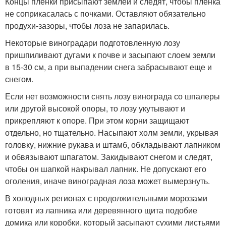
Концы пленки присыпают землей и следят, чтобы пленка
не соприкасалась с почками. Оставляют обязательно
продухи-зазоры, чтобы лоза не запарилась.
Некоторые виноградари подготовленную лозу
пришпиливают дугами к почве и засыпают слоем земли
в 15-30 см, а при выпадении снега забрасывают еще и
снегом.
Если нет возможности снять лозу винограда со шпалеры
или другой высокой опоры, то лозу укутывают и
прикрепляют к опоре. При этом корни защищают
отдельно, но тщательно. Насыпают холм земли, укрывая
головку, нижние рукава и штамб, обкладывают лапником
и обвязывают шпагатом. Закидывают снегом и следят,
чтобы он шапкой накрывал лапник. Не допускают его
оголения, иначе виноградная лоза может вымерзнуть.
В холодных регионах с продолжительными морозами
готовят из лапника или деревянного щита подобие
домика или коробки, который засыпают сухими листьями