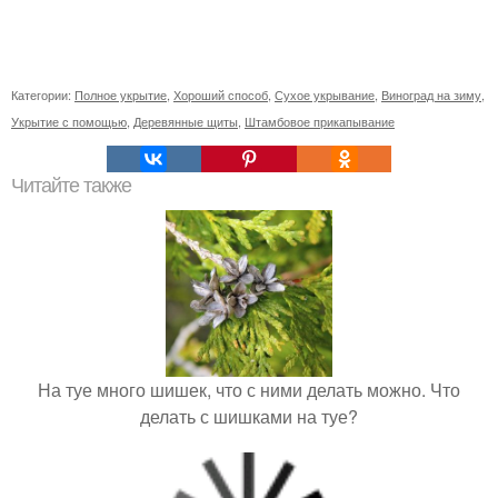
Категории:
Полное укрытие
,
Хороший способ
,
Сухое укрывание
,
Виноград на зиму
,
Укрытие с помощью
,
Деревянные щиты
,
Штамбовое прикапывание
Читайте также
На туе много шишек, что с ними делать можно. Что
делать с шишками на туе?