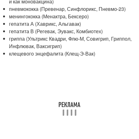
и как моновакцина)
пневмококка (Превенар, Синфлорикс, Пневмо-23)
менингококка (Менактра, Бексеро)
гепатита А (Хаврикс, Альгавак)
гепатита В (Регевак, Эувакс, Комбиотех)
гриппа (Ультрикс Квадри, Флю-М, Совигрип, Гриппол,
Инфлювак, Ваксигрип)
клещевого энцефалита (Клещ-Э-Вак)