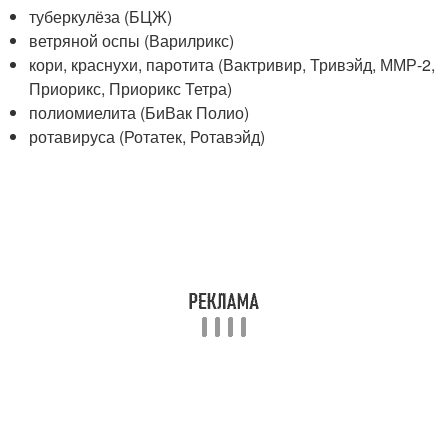
туберкулёза (БЦЖ)
ветряной оспы (Варилрикс)
кори, краснухи, паротита (Вактривир, Тривэйд, ММР-2,
Приорикс, Приорикс Тетра)
полиомиелита (БиВак Полио)
ротавируса (Ротатек, Ротавэйд)