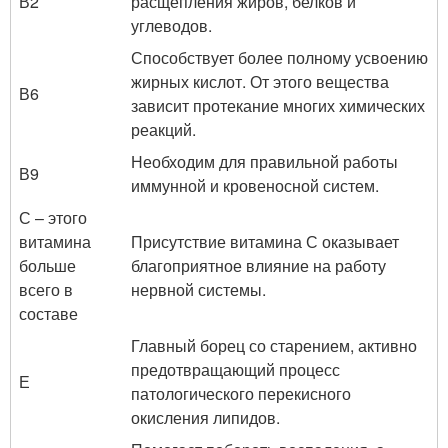
В2
расщепления жиров, белков и
углеводов.
Способствует более полному усвоению
жирных кислот. От этого вещества
В6
зависит протекание многих химических
реакций.
Необходим для правильной работы
В9
иммунной и кровеносной систем.
С – этого
витамина
Присутствие витамина С оказывает
больше
благоприятное влияние на работу
всего в
нервной системы.
составе
Главный борец со старением, активно
предотвращающий процесс
Е
патологического перекисного
окисления липидов.