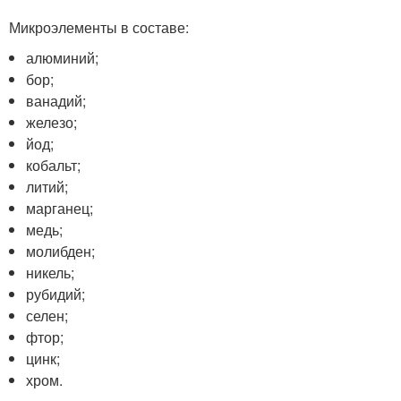
Микроэлементы в составе:
алюминий;
бор;
ванадий;
железо;
йод;
кобальт;
литий;
марганец;
медь;
молибден;
никель;
рубидий;
селен;
фтор;
цинк;
хром.