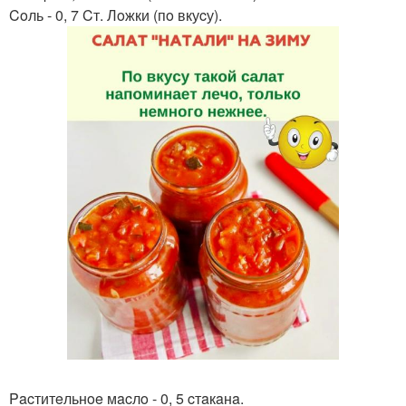
Coль - 0, 7 Cт. Лoжки (пo вкуcу).
Pacтитeльнoe мacлo - 0, 5 cтaкaнa.