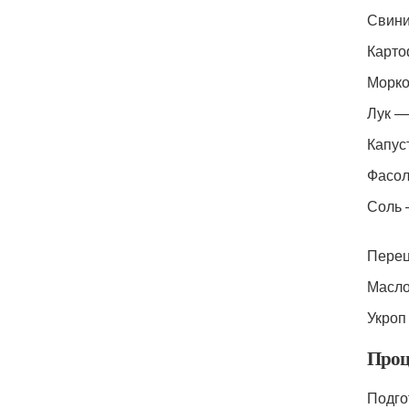
Свини
Карто
Морко
Лук —
Капус
Фасол
Соль 
Перец
Масло
Укроп
Проц
Подго