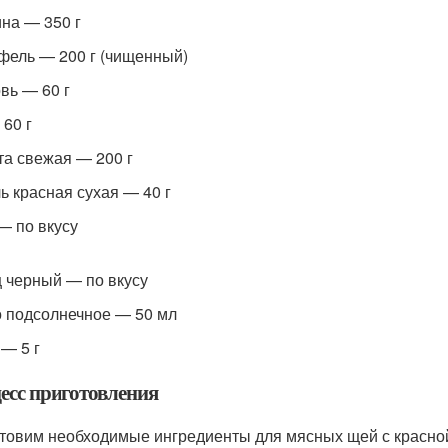
на — 350 г
фель — 200 г (чищенный)
вь — 60 г
 60 г
та свежая — 200 г
ь красная сухая — 40 г
— по вкусу
 черный — по вкусу
 подсолнечное — 50 мл
 — 5 г
есс приготовления
товим необходимые ингредиенты для мясных щей с красной