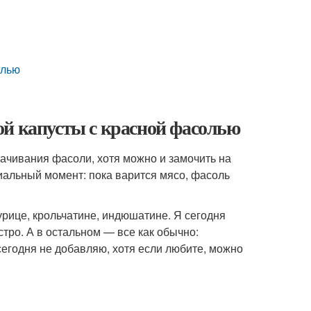
олью
ой капусты с красной фасолью
ачивания фасоли, хотя можно и замочить на
пиальный момент: пока варится мясо, фасоль
урице, крольчатине, индюшатине. Я сегодня
тро. А в остальном — все как обычно:
сегодня не добавляю, хотя если любите, можно