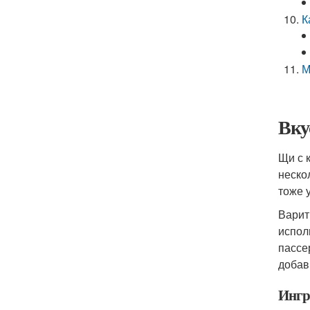
К
М
Вку
Щи с 
неско
тоже 
Варит
испол
пассе
добав
Ингр