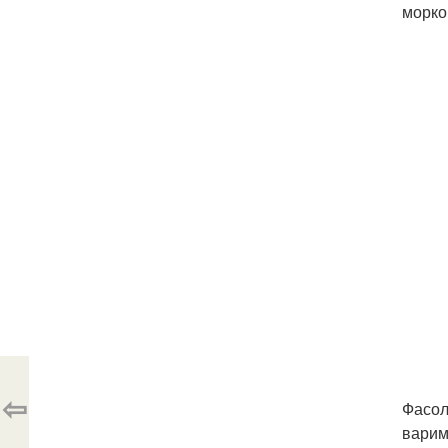
морко
⇦
Фасол
варим