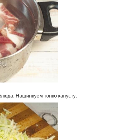
люда. Нашинкуем тонко капусту.