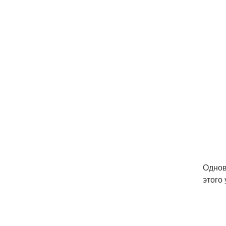
Однов
этого