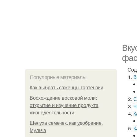
Вку
фас
Сод
В
Популярные материалы
Как выбрать саженцы гортензии
Восхождение восковой моли:
С
открытие и изучение продукта
Ч
жизнедеятельности
К
Шелуха семечек, как удобрение.
К
Мульча