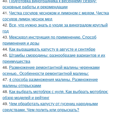
40.
Подготовка виноградника к весеннему сезону:
основные работы и рекомендации
41.
Чистка сосудов чесноком и лимоном с медом. Чистка
сосудов лимон чеснок мед
42.
Все, что нужно знать о уходе за виноградом круглый
год
43.
Мексидол инструкция по применению. Способ
применения и дозы
44.
Как выращивать капусту в августе и сентябре
45.
Штамбы смородины: разнообразие вариантов и их
преимущества
46.
Размножение ремонтантной малины черенками
осенью.. Особенности ремонтантной малины:
47.
4 способа размножения малины. Размножение
малины отпрысками
48.
Как выбрать мотоблок с нуля. Как выбрать мотоблок:
обзор моделей и рейтинг
49.
Чем обработать капусту от гусениц народными
средствами. Чем полить или опрыскать?