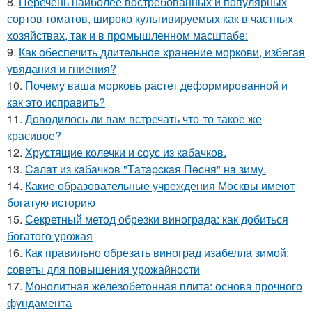
8.
Перечень наиболее востребованных и популярных
сортов томатов, широко культивируемых как в частных
хозяйствах, так и в промышленном масштабе:
9.
Как обеспечить длительное хранение моркови, избегая
увядания и гниения?
10.
Почему ваша морковь растет деформированной и
как это исправить?
11.
Доводилось ли вам встречать что-то такое же
красивое?
12.
Хрустящие колечки и соус из кабачков.
13.
Caлaт из кaбaчкoв "Тaтapcкaя Пecня" нa зиму.
14.
Какие образовательные учреждения Москвы имеют
богатую историю
15.
Секретный метод обрезки винограда: как добиться
богатого урожая
16.
Как правильно обрезать виноград изабелла зимой:
советы для повышения урожайности
17.
Монолитная железобетонная плита: основа прочного
фундамента