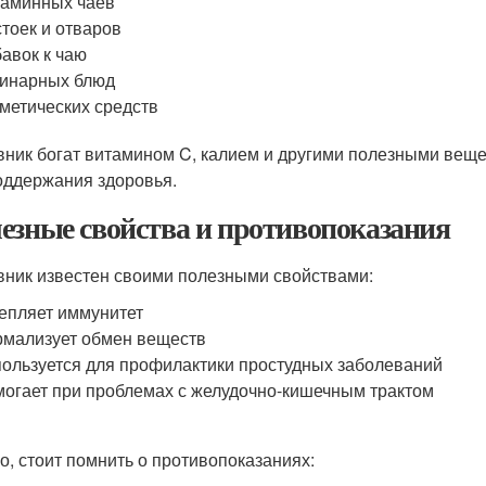
аминных чаев
тоек и отваров
авок к чаю
инарных блюд
метических средств
ник богат витамином C, калием и другими полезными веще
оддержания здоровья.
езные свойства и противопоказания
ник известен своими полезными свойствами:
епляет иммунитет
мализует обмен веществ
ользуется для профилактики простудных заболеваний
огает при проблемах с желудочно-кишечным трактом
о, стоит помнить о противопоказаниях: