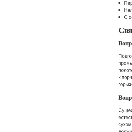
Пер
Нел
С о
Свя
Вопр
Подго
промы
полот
к пор
горьк
Вопр
Сущес
естес
сухом
должн