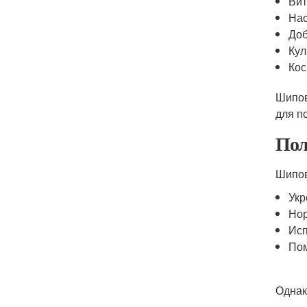
Вит
Нас
Доб
Кул
Кос
Шипов
для п
Пол
Шипов
Укр
Нор
Исп
Пом
Однак