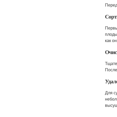
Перед
Сорт
Первы
плоды
как он
Очис
Тщате
После
Удал
Для с
небол
высуш