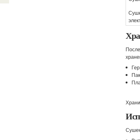
Сушк
элек
Хра
После
хране
Гер
Пак
Пла
Храни
Исп
Сушен