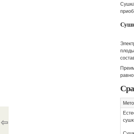
Сушка
приоб
Сушк
Элект
плоды
состав
Преим
равно
Сра
Мето
Есте
⇦
сушк
Сушк