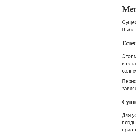
Мет
Сущес
Выбор
Естес
Этот 
и ост
солне
Перио
завис
Сушк
Для у
плоды
приот