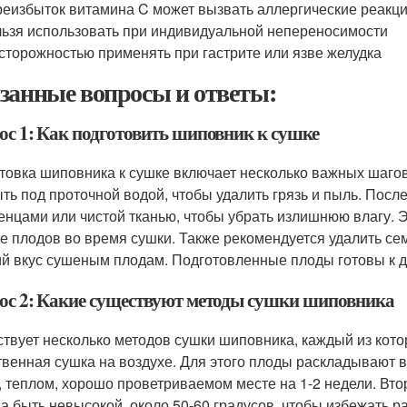
еизбыток витамина C может вызвать аллергические реакц
ьзя использовать при индивидуальной непереносимости
сторожностью применять при гастрите или язве желудка
занные вопросы и ответы:
ос 1: Как подготовить шиповник к сушке
товка шиповника к сушке включает несколько важных шаго
ть под проточной водой, чтобы удалить грязь и пыль. Пос
енцами или чистой тканью, чтобы убрать излишнюю влагу. Э
че плодов во время сушки. Также рекомендуется удалить сем
ий вкус сушеным плодам. Подготовленные плоды готовы к 
ос 2: Какие существуют методы сушки шиповника
твует несколько методов сушки шиповника, каждый из кот
твенная сушка на воздухе. Для этого плоды раскладывают в 
, теплом, хорошо проветриваемом месте на 1-2 недели. Вто
а быть невысокой, около 50-60 градусов, чтобы избежать р