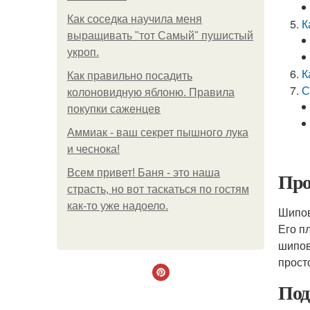
Как соседка научила меня
К
выращивать "тот Самый" пушистый
укроп.
К
Как правильно посадить
С
колоновидную яблоню. Правила
покупки саженцев
Аммиак - ваш секрет пышного лука
и чеснока!
Всем привет! Баня - это наша
Про
страсть, но вот таскаться по гостям
как-то уже надоело.
Шипов
Его п
шипов
прост
Под