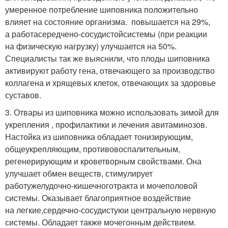
умеренное потребление шиповника положительно
влияет на состояние организма. повышается на 29%,
а работа
середчено-сосудистой
системы (при реакции
на физическую нагрузку) улучшается на 50%.
Специалисты так же выяснили, что плоды шиповника
активируют работу гена, отвечающего за производство
коллагена и хрящевых клеток, отвечающих за здоровье
суставов.
3. Отвары из шиповника можно использовать зимой для
укрепления , профилактики и лечения авитаминозов.
Настойка из шиповника обладает тонизирующим,
общеукрепляющим, противовоспалительным,
регенерирующим и кроветворным свойствами. Она
улучшает обмен веществ, стимулирует
работу
желудочно-кишечного
тракта и мочеполовой
системы. Оказывает благоприятное воздействие
на легкие,
сердечно-сосудистую
и центральную нервную
системы. Обладает также мочегонным действием.