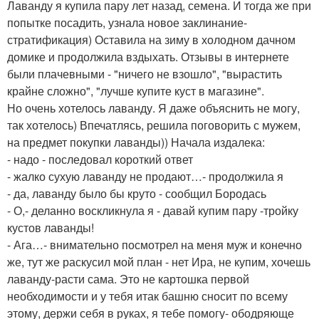
Лаванду я купила пару лет назад, семена. И тогда же при
попытке посадить, узнала новое заклинание-
стратификация) Оставила на зиму в холодном дачном
домике и продолжила вздыхать. Отзывы в интернете
были плачевными - "ничего не взошло", "вырастить
крайне сложно", "лучше купите куст в магазине".
Но очень хотелось лаванду. Я даже объяснить не могу,
так хотелось) Впечатлясь, решила поговорить с мужем,
на предмет покупки лаванды)) Начала издалека:
- надо - последовал короткий ответ
- жалко сухую лаванду не продают…- продолжила я
- да, лаванду было бы круто - сообщил Бородась
- О,- деланно воскликнула я - давай купим пару -тройку
кустов лаванды!
- Ага…- внимательно посмотрел на меня муж и конечно
же, тут же раскусил мой план - нет Ира, не купим, хочешь
лаванду-расти сама. Это не картошка первой
необходимости и у тебя итак башню сносит по всему
этому, держи себя в руках, я тебе помогу- ободряюще