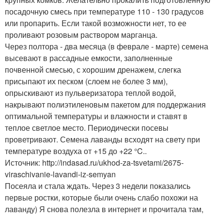
посадочную смесь при температуре 110 - 130 градусов
или пропарить. Если такой возможности нет, то ее
проливают розовым раствором марганца.
Через полтора - два месяца (в феврале - марте) семена
высевают в рассадные емкости, заполненные
почвенной смесью, с хорошим дренажем, слегка
присыпают их песком (слоем не более 3 мм),
опрыскивают из пульверизатора теплой водой,
накрывают полиэтиленовым пакетом для поддержания
оптимальной температуры и влажности и ставят в
теплое светлое место. Периодически посевы
проветривают. Семена лаванды всходят на свету при
температуре воздуха от +15 до +22 °C..
Источник: http://indasad.ru/ukhod-za-tsvetami/2675-
viraschivanie-lavandi-iz-semyan
Посеяла и стала ждать. Через 3 недели показались
первые ростки, которые были очень слабо похожи на
лаванду) Я снова полезла в интернет и прочитала там,