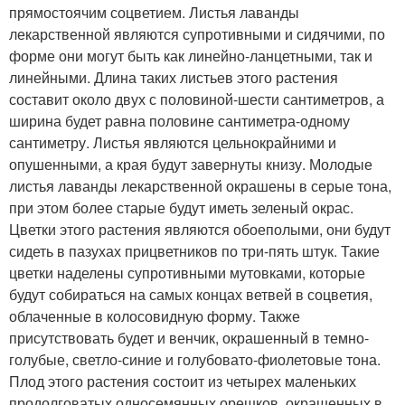
прямостоячим соцветием. Листья лаванды
лекарственной являются супротивными и сидячими, по
форме они могут быть как линейно-ланцетными, так и
линейными. Длина таких листьев этого растения
составит около двух с половиной-шести сантиметров, а
ширина будет равна половине сантиметра-одному
сантиметру. Листья являются цельнокрайними и
опушенными, а края будут завернуты книзу. Молодые
листья лаванды лекарственной окрашены в серые тона,
при этом более старые будут иметь зеленый окрас.
Цветки этого растения являются обоеполыми, они будут
сидеть в пазухах прицветников по три-пять штук. Такие
цветки наделены супротивными мутовками, которые
будут собираться на самых концах ветвей в соцветия,
облаченные в колосовидную форму. Также
присутствовать будет и венчик, окрашенный в темно-
голубые, светло-синие и голубовато-фиолетовые тона.
Плод этого растения состоит из четырех маленьких
продолговатых односемянных орешков, окрашенных в