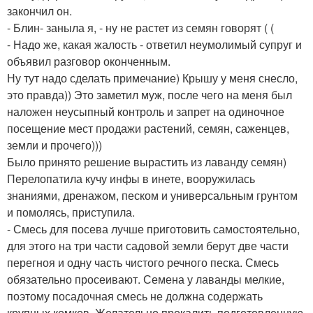
закончил он.
- Блин- заныла я, - ну не растет из семян говорят ( (
- Надо же, какая жалость - ответил неумолимый супруг и
объявил разговор оконченным.
Ну тут надо сделать примечание) Крышу у меня снесло,
это правда)) Это заметил муж, после чего на меня был
наложен неусыпный контроль и запрет на одиночное
посещение мест продажи растений, семян, саженцев,
земли и прочего)))
Было принято решение вырастить из лаванду семян)
Перелопатила кучу инфы в инете, вооружилась
знаниями, дренажом, песком и универсальным грунтом
и помолясь, приступила.
- Смесь для посева лучше приготовить самостоятельно,
для этого на три части садовой земли берут две части
перегноя и одну часть чистого речного песка. Смесь
обязательно просеивают. Семена у лаванды мелкие,
поэтому посадочная смесь не должна содержать
крупных комков. Желательно прокалить подготовленную