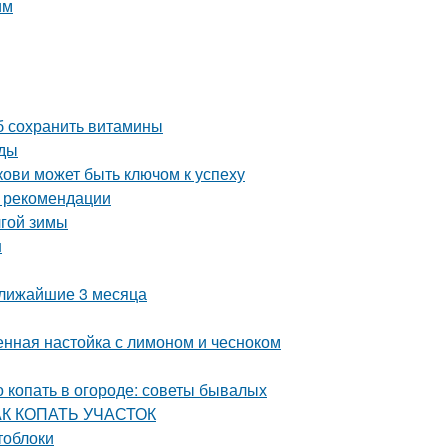
им
об сохранить витамины
оды
ови может быть ключом к успеху
и рекомендации
лгой зимы
н
ближайшие 3 месяца
енная настойка с лимоном и чесноком
о копать в огороде: советы бывалых
КАК КОПАТЬ УЧАСТОК
тоблоки