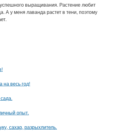
ог успешного выращивания. Растение любит
а. А у меня лаванда растет в тени, поэтому
ет.
в!
 на весь год!
сада.
личный опыт.
ку, сахар, разрыхлитель.