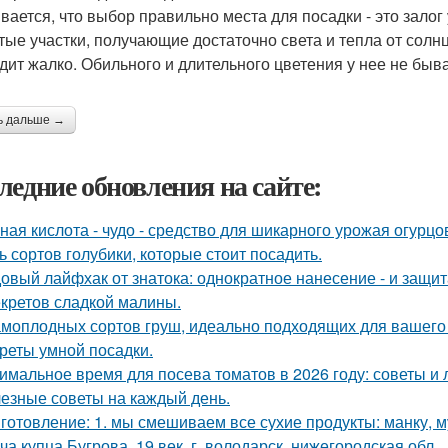
вается, что выбор правильно места для посадки - это зал
тые участки, получающие достаточно света и тепла от солнц
дит жалко. Обильного и длительного цветения у нее не быва
ь дальше →
ледние обновления на сайте:
ная кислота - чудо - средство для шикарного урожая огурцо
ь сортов голубики, которые стоит посадить.
овый лайфхак от знатока: однократное нанесение - и защита
екретов сладкой малины.
амоплодных сортов груш, идеально подходящих для вашего 
реты умной посадки.
имальное время для посева томатов в 2026 году: советы и 
езные советы на каждый день.
готовление: 1. мы смешиваем все сухие продукты: манку, му
ча купца Бугрова, 19 век, г. володарск, нижегородская обл.