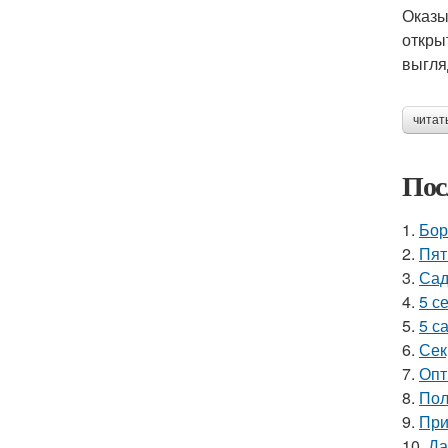
Оказы
откры
выгля
читат
Пос
1.
Бор
2.
Пят
3.
Сад
4.
5 с
5.
5 с
6.
Сек
7.
Опт
8.
Пол
9.
При
10.
Да