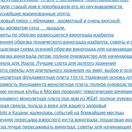
пили старый дом и преобразили его до неузнаваемости.
уснейшие маринованные опята.
довый пирог с яблоками - ароматный и очень вкусный.
вы ароматом сена … дышали.
веты по обрезке разросшегося винограда изабелла
енняя обрезка технического винограда изабелла: советы и
шаговая схема осенней обрезки винограда для начинающи
резка винограда летом: полное руководство для начинающ
екла для Урала: Лучшие сорта для долгого хранения
рта свёклы для длительного хранения на зиму: выбор и ос
нолитная фундаментная плита 10х10: Надежная основа дл
оимость фундамента монолитная плита: полное руководст
кие ночные клубы в Москве проводят тематические вечери
ндамент монолитная плита под дом из ЖБИ: полное руково
рая свекла: польза и вред для вашего здоровья
loto в Казани: календарь событий на ближайшие месяцы
енняя пересадка взрослого куста винограда: пошаговая ин
гда лучше пересаживать виноград: советы для начинающих