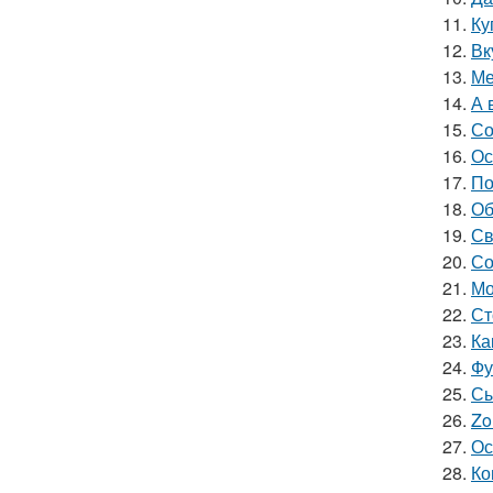
11.
Ку
12.
Вк
13.
Ме
14.
А 
15.
Со
16.
Ос
17.
По
18.
Об
19.
Св
20.
Со
21.
Мо
22.
Ст
23.
Ка
24.
Фу
25.
Сы
26.
Zo
27.
Ос
28.
Ко