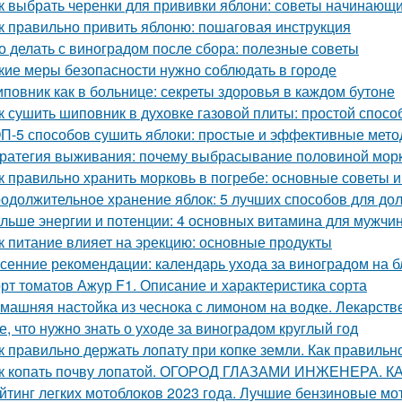
к выбрать черенки для прививки яблони: советы начинающ
к правильно привить яблоню: пошаговая инструкция
о делать с виноградом после сбора: полезные советы
кие меры безопасности нужно соблюдать в городе
повник как в больнице: секреты здоровья в каждом бутоне
к сушить шиповник в духовке газовой плиты: простой спос
П-5 способов сушить яблоки: простые и эффективные мет
ратегия выживания: почему выбрасывание половиной морк
к правильно хранить морковь в погребе: основные советы 
одолжительное хранение яблок: 5 лучших способов для до
льше энергии и потенции: 4 основных витамина для мужчи
к питание влияет на эрекцию: основные продукты
сенние рекомендации: календарь ухода за виноградом на 
рт томатов Ажур F1. Описание и характеристика сорта
машняя настойка из чеснока с лимоном на водке. Лекарств
е, что нужно знать о уходе за виноградом круглый год
к правильно держать лопату при копке земли. Как правильн
к копать почву лопатой. ОГОРОД ГЛАЗАМИ ИНЖЕНЕРА. 
йтинг легких мотоблоков 2023 года. Лучшие бензиновые мо