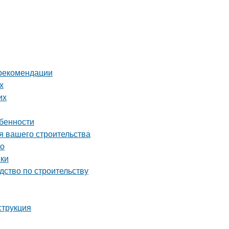
 рекомендации
х
их
обенности
я вашего строительства
во
нки
дство по строительству
струкция