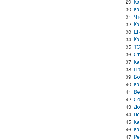
29.
Ка
30.
Ка
31.
Чт
32.
Ка
33.
Ши
34.
Ка
35.
ТО
36.
Ст
37.
Ка
38.
Пр
39.
Бо
40.
Ка
41.
Ве
42.
Со
43.
До
44.
Вс
45.
Ка
46.
Ка
47.
Ре