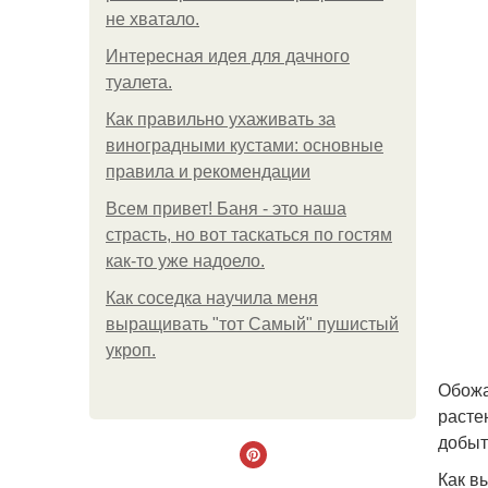
не хватало.
Интересная идея для дачного
туалета.
Как правильно ухаживать за
виноградными кустами: основные
правила и рекомендации
Всем привет! Баня - это наша
страсть, но вот таскаться по гостям
как-то уже надоело.
Как соседка научила меня
выращивать "тот Самый" пушистый
укроп.
Обожа
расте
добыт
Как в