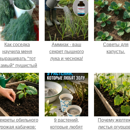
Как соседка
Аммиак - ваш
Советы для
научила меня
секрет пышного
капусты.
выращивать "тот
лука и чеснока!
амый" пушистый
укроп.
екреты обильного
9 растений,
Почему желте
урожая кабачков:
которые любят
листья огурцо