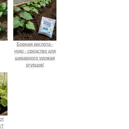
Борная кислота -
чудо - средство для
шикарного урожая
огурцов!
ют
в?