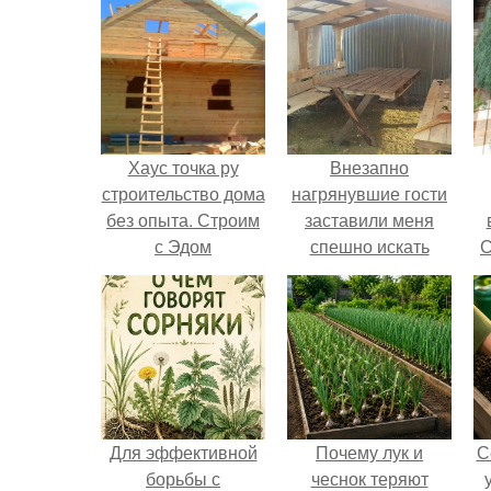
Хаус точка ру
Внезапно
строительство дома
нагрянувшие гости
без опыта. Строим
заставили меня
с Эдом
спешно искать
С
решение, так как на
обстоятельный
ремонт времени
катастрофически не
хватало.
Для эффективной
Почему лук и
С
борьбы с
чеснок теряют