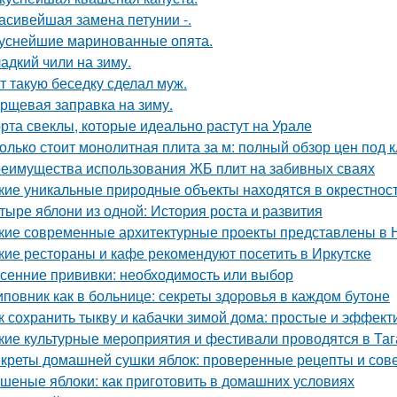
асивейшая замена петунии -.
уснейшие маринованные опята.
адкий чили на зиму.
т такую беседку сделал муж.
рщевая заправка на зиму.
рта свеклы, которые идеально растут на Урале
олько стоит монолитная плита за м: полный обзор цен под 
еимущества использования ЖБ плит на забивных сваях
кие уникальные природные объекты находятся в окрестнос
тыре яблони из одной: История роста и развития
кие современные архитектурные проекты представлены в 
кие рестораны и кафе рекомендуют посетить в Иркутске
сенние прививки: необходимость или выбор
повник как в больнице: секреты здоровья в каждом бутоне
к сохранить тыкву и кабачки зимой дома: простые и эффек
кие культурные мероприятия и фестивали проводятся в Таг
креты домашней сушки яблок: проверенные рецепты и сов
шеные яблоки: как приготовить в домашних условиях