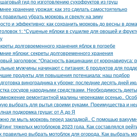
шаговый гид по изготовлению сухофруктов из груш
мнее хранение урожая: как это сделать самостоятельно
к правильно убрать морковь и свеклу на зиму
осто и эффективно: как сохранить морковь до весны в дом
головок 1: "Сушеные яблоки в сушилке для овощей и фрукт
ку
креты долговременного хранения яблок в погребе
мние яблоки: секреты долговременного хранения
рвый заголовок: "Опасность вакцинации от коронавируса: 
льные мужчины начинают с питания: 6 продуктов для подд
чшие продукты для повышения потенциала: наш подбор
дготовка виноградника к уборке: последние десять дней ию
стка сосудов народными средствами. Необходимость диет
змножение ремонтантной малины черенками осенью.. Особ
кую выбрать для рытья своими руками. Преимущества и не
лная подкормка груши: от А до Я
жно ли мыть морковь перед закладкой.. С помощью вакуум
йтинг тяжелых мотоблоков 2023 года. Как составлялся рей
к правильно выбрать мотоблок для огорода. Как выбрать м