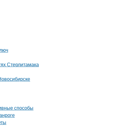
ключ
тях Стерлитамака
Новосибирске
тивные способы
анроге
еты