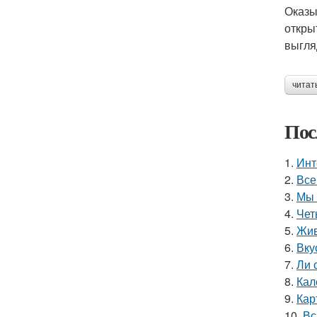
Оказы
откры
выгля
читат
Пос
1.
Инт
2.
Все
3.
Мы 
4.
Чет
5.
Жив
6.
Вку
7.
Ли 
8.
Кал
9.
Кар
10.
Вс