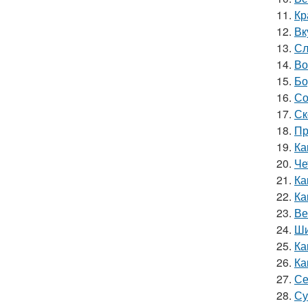
11.
Кр
12.
Вк
13.
Сл
14.
Во
15.
Бо
16.
Со
17.
Ск
18.
Пр
19.
Ка
20.
Че
21.
Ка
22.
Ка
23.
Ве
24.
Ши
25.
Ка
26.
Ка
27.
Се
28.
Су