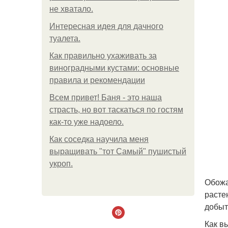
не хватало.
Интересная идея для дачного
туалета.
Как правильно ухаживать за
виноградными кустами: основные
правила и рекомендации
Всем привет! Баня - это наша
страсть, но вот таскаться по гостям
как-то уже надоело.
Как соседка научила меня
выращивать "тот Самый" пушистый
укроп.
Обожа
расте
добыт
Как в