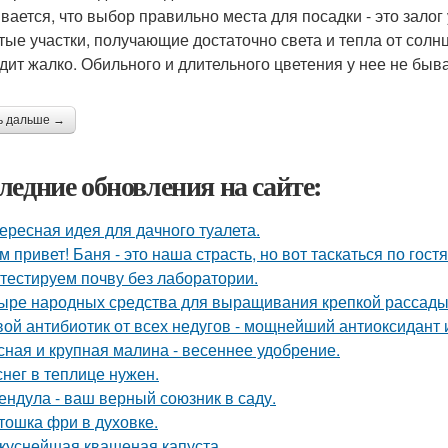
вается, что выбор правильно места для посадки - это зал
тые участки, получающие достаточно света и тепла от солнц
дит жалко. Обильного и длительного цветения у нее не быва
ь дальше →
ледние обновления на сайте:
ересная идея для дачного туалета.
м привет! Баня - это наша страсть, но вот таскаться по гост
тестируем почву без лаборатории.
ыре народных средства для выращивания крепкой рассады
ой антибиотик от всех недугов - мощнейший антиоксидант и
сная и крупная малина - весеннее удобрение.
снег в теплице нужен.
ендула - ваш верный союзник в саду.
тошка фри в духовке.
куснейшая квашеная капуста.