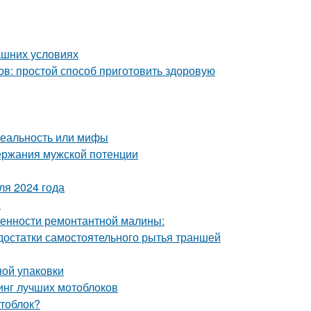
ашних условиях
ов: простой способ приготовить здоровую
реальность или мифы
ержания мужской потенции
ля 2024 года
ы
енности ремонтантной малины:
достатки самостоятельного рытья траншей
ной упаковки
тинг лучших мотоблоков
отоблок?