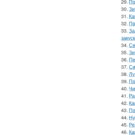
29.
По
30.
Зи
31.
Ка
32.
Пр
33.
За
закус
34.
Се
35.
Зи
36.
Пе
37.
Си
38.
Лу
39.
По
40.
Чи
41.
Ра
42.
Ка
43.
По
44.
Ну
45.
Ре
46.
Ка