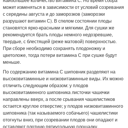
наибольшее количество витамина С. Но время сбора
может изменяться в зависимости от условий созревания
с середины августа и до заморозков (заморозки
разрушают витамин С). В спелом состоянии плоды
становятся ярко-красными и мягкими. Для сушки же
рекомендуется брать плоды немного недозревшие,
твердые, с блестящей (реже матовой) поверхностью.
При сборе необходимо сохранять плодоножку и
цветоложе, тогда потери витамина С при сушке будут
меньше.
По содержанию витамина С шиповник разделяют на
высоковитаминные и низковитаминные виды. Их можно
отличить следующим образом: у плодов
высоковитаминного шиповника листочки чашечки
направлены вверх, а после срывания чашелистиков
остается круглое отверстие; у плодов низковитаминного
шиповника (так называемого собачьего) чашелистики
отогнуты вниз, при созревании плодов они опадают и
оставляют плотную пятиугольную площадку.