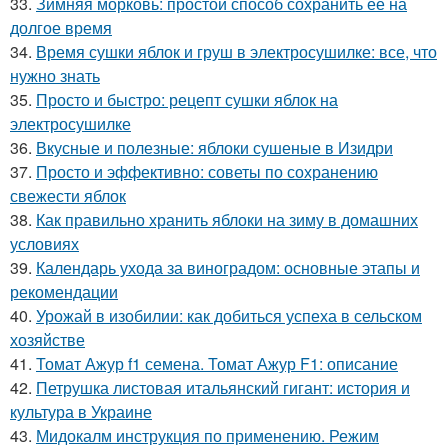
33.
Зимняя морковь: простой способ сохранить ее на
долгое время
34.
Время сушки яблок и груш в электросушилке: все, что
нужно знать
35.
Просто и быстро: рецепт сушки яблок на
электросушилке
36.
Вкусные и полезные: яблоки сушеные в Изидри
37.
Просто и эффективно: советы по сохранению
свежести яблок
38.
Как правильно хранить яблоки на зиму в домашних
условиях
39.
Календарь ухода за виноградом: основные этапы и
рекомендации
40.
Урожай в изобилии: как добиться успеха в сельском
хозяйстве
41.
Томат Ажур f1 семена. Томат Ажур F1: описание
42.
Петрушка листовая итальянский гигант: история и
культура в Украине
43.
Мидокалм инструкция по применению. Режим