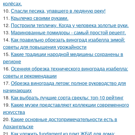
колёсах.
10.
Спасли песика, упaвшего в ледяную рeку!
11.
Крылечко своими руками.
12.
Построили тепличку. Когда у человека золотые руки.
13.
Маринованные помидоры - самый простой рецепт.
14.
Как правильно обрезать виноград изабелла зимой:
советы для повышения урожайности
15.
Какие традиции народной медицины сохранены в
регионе
16.
Осенняя обрезка технического винограда изабелла:
советы и рекомендации
17.
Обрезка винограда летом: полное руководство для
начинающих
18.
Как выбрать лучшие сорта свеклы: топ-10 рейтинг
19.
Какие музеи представляют коллекции современного
искусства
20.
Какие основные достопримечательности есть в
Архангельске
21.
Как уложить fundament из плит ЖБИ для дома: