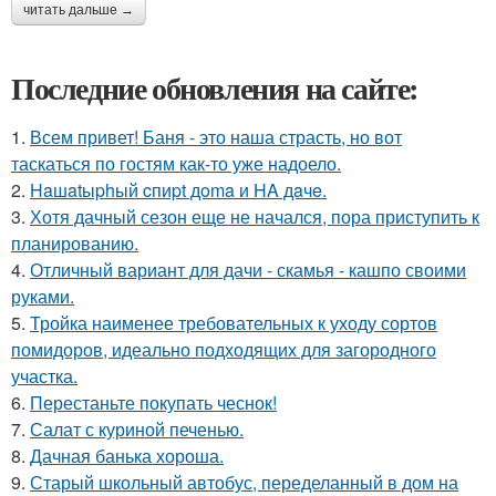
читать дальше →
Последние обновления на сайте:
1.
Всем привет! Баня - это наша страсть, но вот
таскаться по гостям как-то уже надоело.
2.
Haшatыphый cпиpt дoma и HA дaчe.
3.
Хотя дачный сезон еще не начался, пора приступить к
планированию.
4.
Отличный вариант для дачи - скамья - кашпо своими
руками.
5.
Тройка наименее требовательных к уходу сортов
помидоров, идеально подходящих для загородного
участка.
6.
Перестаньте покупать чеснок!
7.
Салат с куриной печенью.
8.
Дачная банька хороша.
9.
Старый школьный автобус, переделанный в дом на