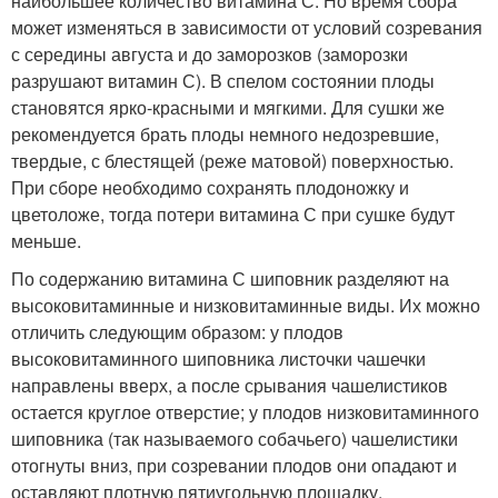
наибольшее количество витамина С. Но время сбора
может изменяться в зависимости от условий созревания
с середины августа и до заморозков (заморозки
разрушают витамин С). В спелом состоянии плоды
становятся ярко-красными и мягкими. Для сушки же
рекомендуется брать плоды немного недозревшие,
твердые, с блестящей (реже матовой) поверхностью.
При сборе необходимо сохранять плодоножку и
цветоложе, тогда потери витамина С при сушке будут
меньше.
По содержанию витамина С шиповник разделяют на
высоковитаминные и низковитаминные виды. Их можно
отличить следующим образом: у плодов
высоковитаминного шиповника листочки чашечки
направлены вверх, а после срывания чашелистиков
остается круглое отверстие; у плодов низковитаминного
шиповника (так называемого собачьего) чашелистики
отогнуты вниз, при созревании плодов они опадают и
оставляют плотную пятиугольную площадку.