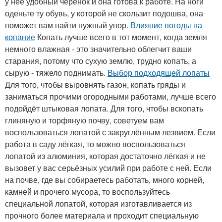
у неё удобный черенок и она готова к работе. На ноги
оденьте ту обувь, у которой не скользит подошва, она
поможет вам найти нужный упор.
Влияние погоды на
копание
Копать лучше всего в тот момент, когда земля
немного влажная - это значительно облегчит ваши
старания, потому что сухую землю, трудно копать, а
сырую - тяжело поднимать.
Выбор подходящей лопаты
Для того, чтобы выровнять газон, копать гряды и
заниматься прочими огородными работами, лучше всего
подойдёт штыковая лопата. Для того, чтобы вскопать
глиняную и торфяную почву, советуем вам
воспользоваться лопатой с закруглённым лезвием. Если
работа в саду лёгкая, то можно воспользоваться
лопатой из алюминия, которая достаточно лёгкая и не
вызовет у вас серьёзных усилий при работе с ней. Если
на почве, где вы собираетесь работать, много корней,
камней и прочего мусора, то воспользуйтесь
специальной лопатой, которая изготавливается из
прочного более материала и проходит специальную