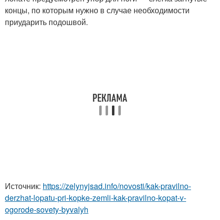
концы, по которым нужно в случае необходимости
приударить подошвой.
Источник:
https://zelynyjsad.info/novosti/kak-pravilno-
derzhat-lopatu-pri-kopke-zemli-kak-pravilno-kopat-v-
ogorode-sovety-byvalyh