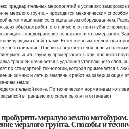
екс предварительных мероприятий в условиях заморозков в
ние мерзлого грунта – проводится механическим способом
ройными машинами со специальным оборудованием. Разр
ольших объёмах работ, его применяют при глубине промерз
изоляция – предохранение поверхности от замерзания. За
изолирующими свойствами. Естественным теплоизолятором
еское оттаивание. Пропитка верхнего слоя почвы солевым
ляет уменьшить глубину промерзания. Соли, проникая внут
адка траншеи начинается с удаления утепляющего слоя, р
дят по стандартной технологии, которая применяется в люб
дении зимних и летних земляных работ на завершающем э
занием земли
родолжительной копке. По техническим нормативам котлова
 засыпкой в траншею его снова рыхлят и оттаивают.
 пробурить мерзлую землю мотобуром.
ение мерзлого грунта. Способы и техни