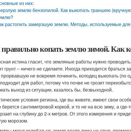
сновные из них:
ерзлую землю бензопилой. Как выкопать траншею (вручную)
емлю?
ак растопить замерзшую землю. Методы, используемые дл
 правильно копать землю зимой. Как ко
сная истина гласит, что земляные работы нужно проводить,
ят грунт – ничего не сделаете. Иногда приходится браться 
, прорвавшую не вовремя починить, колодец выкопать (по 
 подходит для работ, потому что почве не грозит переизбыто
мать выход из ситуации, казалось бы, безвыходной.
тические условия региона, где вы живете, имеют свои особе
о берется сантиметровой коркой, и то не на всю зиму, а где-
рзает на глубину до 2-х метров. От этого измерения и прид
тую морозом.
етры могут колебаться: земля возле дома не столь промерза