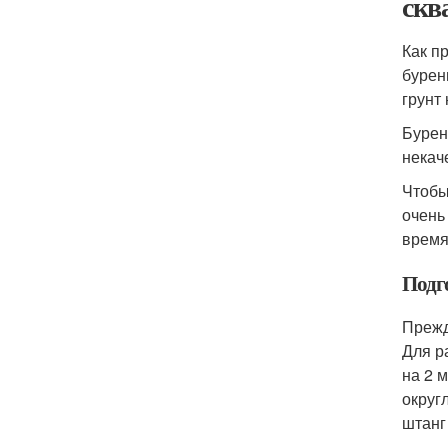
скв
Как п
бурен
грунт
Бурен
некач
Чтобы
очень
время
Подг
Прежд
Для р
на 2 
округ
штанг