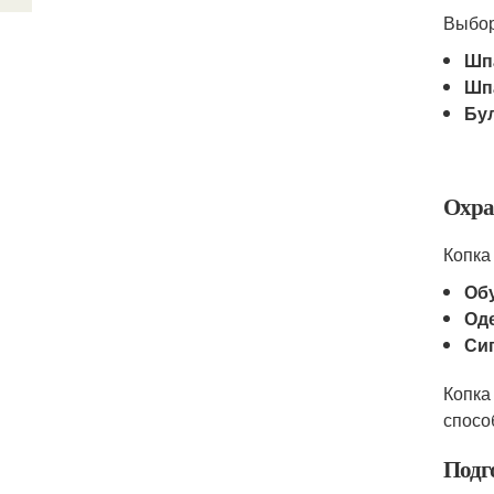
Выбор
Шп
Шп
Бу
Охра
Копка
Об
Од
Си
Копка
спосо
Подг