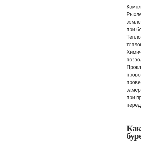
Компл
Рыхле
земле
при б
Тепло
тепло
Химич
позво
Прокл
прово
прове
замер
при п
перед
Как
бур