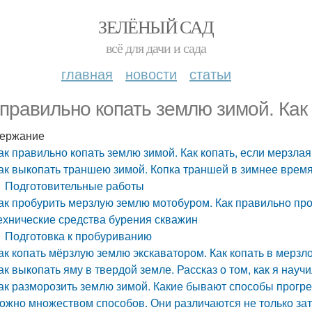
ЗЕЛЁНЫЙ САД
всё для дачи и сада
главная
новости
статьи
 правильно копать землю зимой. Как
ержание
ак правильно копать землю зимой. Как копать, если мерзла
ак выкопать траншею зимой. Копка траншей в зимнее врем
Подготовительные работы
ак пробурить мерзлую землю мотобуром. Как правильно про
ехнические средства бурения скважин
Подготовка к пробуриванию
ак копать мёрзлую землю экскаватором. Как копать в мерзл
ак выкопать яму в твердой земле. Рассказ о том, как я науч
ак разморозить землю зимой. Какие бывают способы прогре
ожно множеством способов. Они различаются не только за