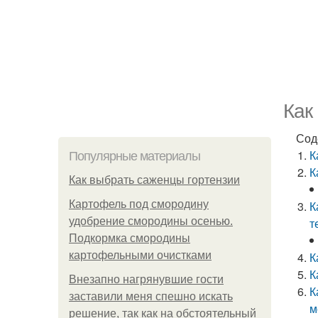
Как
Сод
К
Популярные материалы
К
Как выбрать саженцы гортензии
Картофель под смородину
К
удобрение смородины осенью.
т
Подкормка смородины
картофельными очистками
К
К
Внезапно нагрянувшие гости
К
заставили меня спешно искать
м
решение, так как на обстоятельный