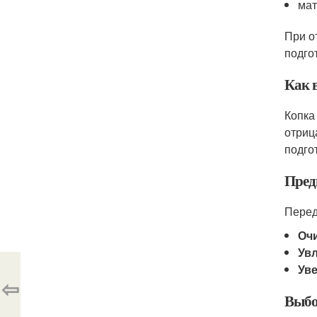
мат
При о
подго
Как 
Копка
отриц
подго
Пред
Перед
Оч
Ув
Ув
⇦
Выбо