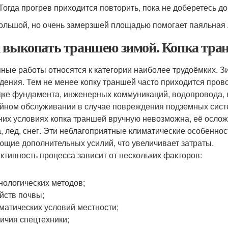
 Тогда прогрев приходится повторить, пока не доберетесь д
ольшой, но очень замерзшей площадью помогает паяльная л
 выкопать траншею зимой. Копка тран
ные работы относятся к категории наиболее трудоёмких. З
дения. Тем не менее копку траншей часто приходится прово
дке фундамента, инженерных коммуникаций, водопровода, к
йном обслуживании в случае повреждения подземных сист
них условиях копка траншей вручную невозможна, её осло
а, лед, снег. Эти неблагоприятные климатические особенно
ющие дополнительных усилий, что увеличивает затраты.
тивность процесса зависит от нескольких факторов:
нологических методов;
йств почвы;
матических условий местности;
ичия спецтехники;