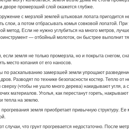
м дворе промерзший слой окажется глубже.
оружение с мерзлой землей штыковая лопата пригодится не
ть слои, а потом отбрасывать комья совковой лопатой. При 
ой метод. Если не нужно углубиться на много метров, луч
оинструмент — отбойный молоток, он быстрее выполнит тя
и, если земля не только промерзла, но и покрыта снегом, сн
ить место копания от его наносов.
ы по раскапыванию замерзшей земли упрощают разведение
, дров. Разводят по технике безопасности костер. Тепло от
 сверху (чтобы не ушло много дерева) накидывают угля, а 
ючих материалов. Уголья, как перестанут гореть, накрываю
ки тепла на землю.
 прогревания земля приобретает привычную структуру. Ее
ой.
т случаи, что грунт прогревается недостаточно. После мет