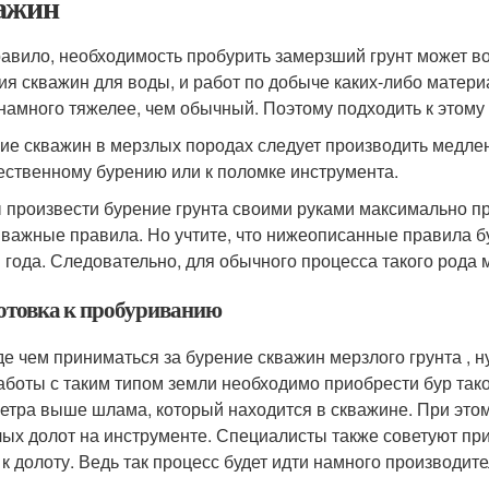
ажин
равило, необходимость пробурить замерзший грунт может воз
ия скважин для воды, и работ по добыче каких-либо матери
 намного тяжелее, чем обычный. Поэтому подходить к этому
ие скважин в мерзлых породах следует производить медленн
ественному бурению или к поломке инструмента.
 произвести бурение грунта своими руками максимально пр
 важные правила. Но учтите, что нижеописанные правила б
 года. Следовательно, для обычного процесса такого рода 
отовка к пробуриванию
е чем приниматься за бурение скважин мерзлого грунта , 
аботы с таким типом земли необходимо приобрести бур тако
метра выше шлама, который находится в скважине. При это
лых долот на инструменте. Специалисты также советуют п
 к долоту. Ведь так процесс будет идти намного производите