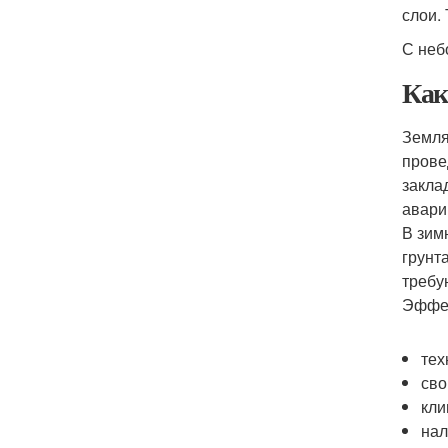
слои.
С неб
Как
Земля
прове
закла
авари
В зим
грунт
требу
Эффек
тех
сво
кли
нал