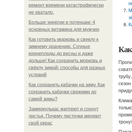
о
ремонт времени катастрофически
М
не хватало.
з
Больше энергии и потенции: 4
К
основных витамина для мужчин
Как готовить морковь и свеклу к
Как
зимнему хранению. Сочные
корнеплоды до весны и даже
дольше! Как сохранить морковь и
Пропи
свёклу зимой: способы для разных
схват
условий
трубу
сезон
Как сохранить кабачки на зиму. Как
приду
сохранить кабачки свежими до
самой зимы?
Клима
тольк
Замиокулькас желтеют и сохнут
проме
листья. Почему листочки меняют
трону
свой окрас
Парам