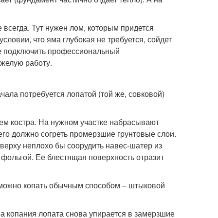
 всегда. Тут нужен лом, которым придется
условии, что яма глубокая не требуется, сойдет
ше подключить профессиональный
желую работу.
ачала потребуется лопатой (той же, совковой)
м костра. На нужном участке набрасывают
 него должно согреть промерзшие грунтовые слои.
сверху неплохо бы соорудить навес-шатер из
т фольгой. Ее блестящая поверхность отразит
 можно копать обычным способом – штыковой
ра копания лопата снова упирается в замерзшие