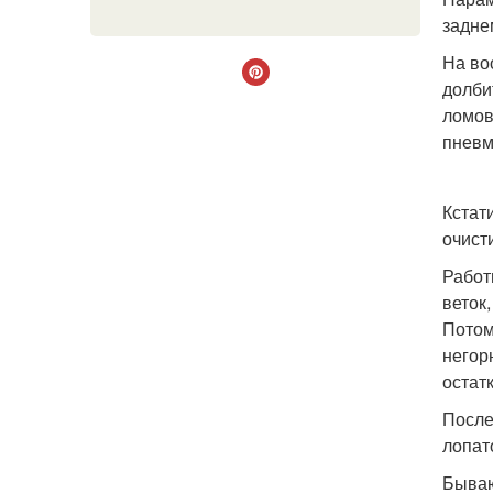
задне
На во
долби
ломов
пневм
Кстат
очист
Работ
веток
Потом
негор
остат
После
лопат
Бываю