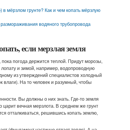
 в мёрзлом грунте? Как и чем копать мёрзлую
я размораживания водяного трубопровода
пать, если мерзлая земля
 пока погода держится теплой. Придут морозы,
за лопату и зимой, например, водопроводную
одному из утверждений специалистов холодный
к влаги). На то человек и разумный, чтобы
нности. Вы должны о них знать. Где-то земля
то царит вечная мерзлота. В среднем же грунт
ется отталкиваться, решившись копать землю,
ет (фундамент частично отдает тепло). А на