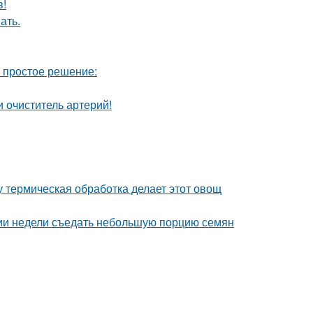
в!
ать.
ь простое решение:
 очиститель артерий!
у термическая обработка делает этот овощ
нии недели съедать небольшую порцию семян