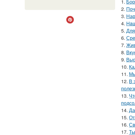
1.
Бор
2.
Поч
3.
Нар
4.
Haш
5.
Для
6.
Сре
7.
Жив
8.
Вку
9.
Выр
10.
Ка
11.
Мы
12.
В 
полез
13.
Чт
подсо
14.
Да
15.
От
16.
Св
17.
Ты