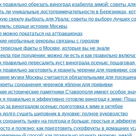
к правильно обрезать виноград изабелла зимой: советы д
ть ли уникальные достопримечательности в Березниках, кот
кую свеклу выбрать для Урала: советы по выбору лучших с
емль: сердце истории Москвы
е можно покататься на аттракционах
кие необычные рекорды связаны с городом
тересные факты о Москве, которые вы не знали
екла при похудении: можно ли есть и как правильно включа
к правильно пересадить куст винограда осенью: пошаговая
к правильно заготовить и хранить черенки для прививки: 
Какие музеи Москвы считаются обязательными для посещен
креты сохранения черенков яблони для прививки
кие исторические памятники Ставрополя имеют особое зна
к я правильно и эффективно готовлю виноград к зиме: Пош
од за виноградом осенью: подготовка к зиме в октябре
к долго сушить шиповник в духовке: полное руководство
к сохранить тыкву на полгода и больше: простые и эффект
осто и полезно: как приготовить сухофрукты в домашних у
оверенный способ: как правильно хранить морковь зимой