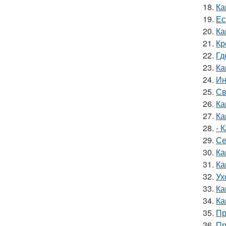
18.
Ка
19.
Ес
20.
Ка
21.
Кр
22.
Гд
23.
Ка
24.
Ин
25.
Св
26.
Ка
27.
Ка
28.
- 
29.
Се
30.
Ка
31.
Ка
32.
Ух
33.
Ка
34.
Ка
35.
Пр
36.
Пр