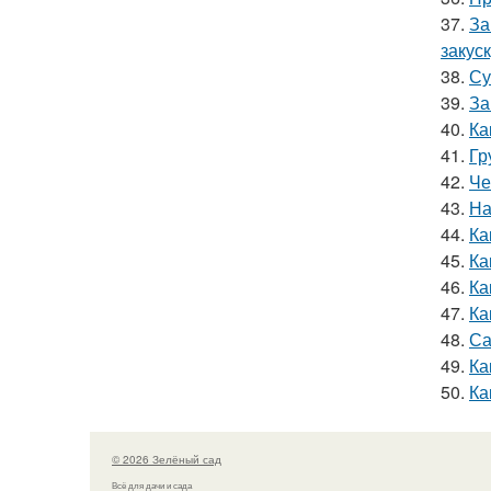
37.
За
закус
38.
Су
39.
За
40.
Ка
41.
Гр
42.
Че
43.
На
44.
Ка
45.
Ка
46.
Ка
47.
Ка
48.
Са
49.
Ка
50.
Ка
© 2026 Зелёный сад
Всё для дачи и сада