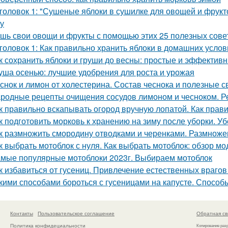
головок 1: "Сушеные яблоки в сушилке для овощей и фрукт
ку
шь свои овощи и фрукты с помощью этих 25 полезных сове
головок 1: Как правильно хранить яблоки в домашних усло
к сохранить яблоки и груши до весны: простые и эффектив
уша осенью: лучшие удобрения для роста и урожая
снок и лимон от холестерина. Состав чеснока и полезные с
родные рецепты очищения сосудов лимоном и чесноком. Р
к правильно вскапывать огород вручную лопатой. Как прав
к подготовить морковь к хранению на зиму после уборки. У
к размножить смородину отводками и черенками. Размнож
к выбрать мотоблок с нуля. Как выбрать мотоблок: обзор мо
мые популярные мотоблоки 2023г. Выбираем мотоблок
к избавиться от гусениц. Привлечение естественных врагов
кими способами бороться с гусеницами на капусте. Способ
Контакты
Пользовательское соглашение
Обратная св
Политика конфидециальности
Копирование раз