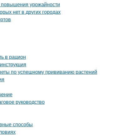
ля повышения урожайности
орых нет в других городах
ортов
ть в рацион
 инструкция
советы по успешному прививанию растений
ия
чение
аговое руководство
ивные способы
словиях