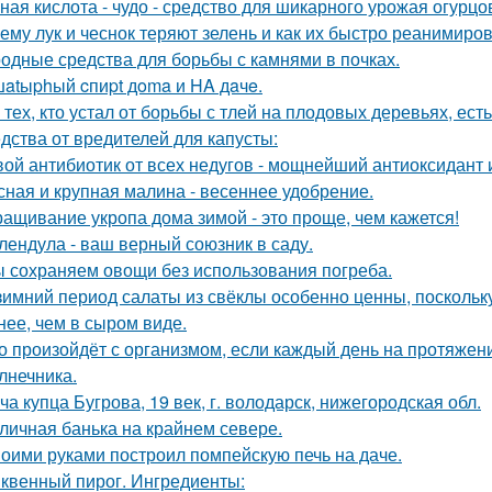
ная кислота - чудо - средство для шикарного урожая огурцо
ему лук и чеснок теряют зелень и как их быстро реанимиров
одные средства для борьбы с камнями в почках.
atыphый cпиpt дoma и HA дaчe.
 тех, кто устал от борьбы с тлей на плодовых деревьях, ест
дства от вредителей для капусты:
ой антибиотик от всех недугов - мощнейший антиоксидант и
сная и крупная малина - весеннее удобрение.
ащивание укропа дома зимой - это проще, чем кажется!
лендула - ваш верный союзник в саду.
 сохраняем овощи без использования погреба.
зимний период салаты из свёклы особенно ценны, поскольк
нее, чем в сыром виде.
о произойдёт с организмом, если каждый день на протяже
лнечника.
ча купца Бугрова, 19 век, г. володарск, нижегородская обл.
личная банька на крайнем севере.
оими руками построил помпейскую печь на даче.
квенный пирог. Ингредиенты: