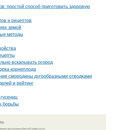
ов: простой способ приготовить здоровую
тов и рецептов
виях зимой
ные методы
войства
ецепты
ильно вскапывать огород
борка корнеплода
ение смородины дугообразными отводками
делей и рейтинг
 гусениц
ы борьбы
язь
решено при указании обратной гиперссылки.