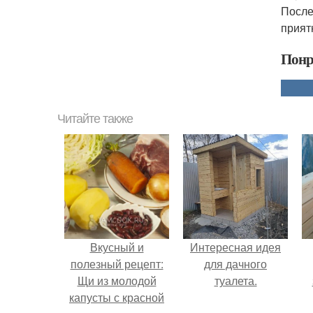
После
прият
Понр
Читайте также
Вкусный и
Интересная идея
полезный рецепт:
для дачного
Щи из молодой
туалета.
капусты с красной