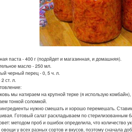
ная паста - 400 г (подойдет и магазинная, и домашняя).
тельное масло - 250 мл.
й черный перец - 0, 5 ч. л.
 2 ст. л.
товление:
рковь мы натираем на крупной терке (я использую комбайн), 
аем тонкой соломкой.
е ингредиенты нужно смешать и хорошо перемешать. Ставим
ивая. Готовый салат раскладываем по стерилизованным ба
овет: методом проб и ошибок определила, что количество ук
о овощи у всех разных сортов и вкусов, поэтому сначала до