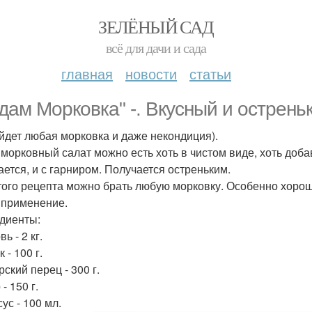
ЗЕЛЁНЫЙ САД
всё для дачи и сада
главная
новости
статьи
дам Морковка" -. Вкусный и остреньк
йдет любая морковка и даже некондиция).
 морковный салат можно есть хоть в чистом виде, хоть доба
ается, и с гарниром. Получается остреньким.
того рецепта можно брать любую морковку. Особенно хорошо
 применение.
диенты:
ь - 2 кг.
 - 100 г.
ский перец - 300 г.
- 150 г.
ус - 100 мл.