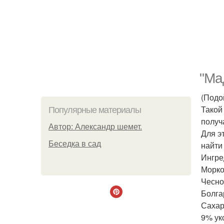
"Ма
(Подо
Такой
Популярные материалы
получ
Автор: Александр шемет.
Для э
Беседка в сад
найти
Ингре
Морков
Чеснок
Болгар
Сахар 
9% укс