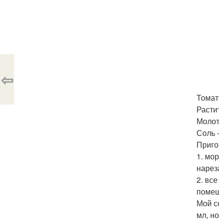
⇦
Томат
Расти
Молоты
Соль -
Приго
1. мо
нарез
2. вс
помеш
Мой с
мл, н