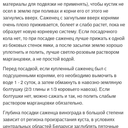
материалы для подвязки не применять), чтобы кустик не
осел в землю при поливах и корни его от этого не
загнулись вверх. Саженец с загнутыми вверх корнями
очень плохо приживается, болеет и слабо растет, пока не
образует новую корневую систему. Если посадочного
кола нет, то при посадке саженец лучше прижать к одной
из боковых стенок ямки, а после засыпки землю хорошо
уплотнить и полить, лучше светло-розовым раствором
марганцовки, а не простой водой.
Перед посадкой, если купленный саженец был с
подсушенными корнями, его необходимо вымочить в
воде 1 - 2 суток, а затем обмакнуть в навозно-земляную
болтушку (2/3 глины и 1/3 коровьего навоза). Если
болтушки нет, можно сажать и так, но полить слабым
раствором марганцовки обязательно.
Глубина посадки саженца винограда в большой степени
зависит от региона произрастания куста, в условиях
центральных областей Беларуси заглублять пяточные