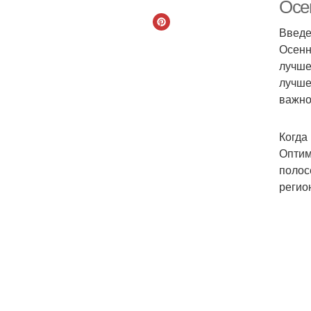
Осен
Введ
Осенн
лучше
лучше
важно
Когда
Оптим
полос
регио