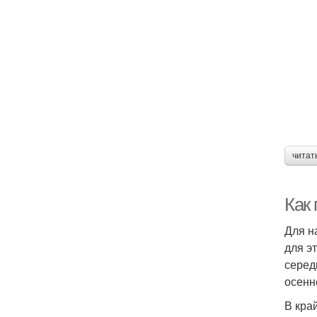
читат
Как 
Для н
для э
серед
осенн
В кра