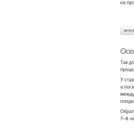
на пр
читат
Осе
Так д
проце
У ста
а пос
между
плодо
Обрат
7–8 ле