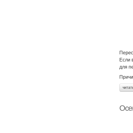
Перес
Если 
для п
Причи
читат
Осе