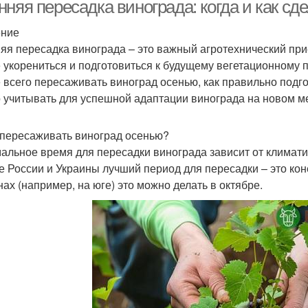
малиной
няя пересадка винограда: когда и как сд
ение
яя пересадка винограда – это важный агротехнический пр
 укорениться и подготовиться к будущему вегетационному п
 всего пересаживать виноград осенью, как правильно подго
 учитывать для успешной адаптации винограда на новом м
 пересаживать виноград осенью?
альное время для пересадки винограда зависит от климати
е России и Украины лучший период для пересадки – это кон
нах (например, на юге) это можно делать в октябре.