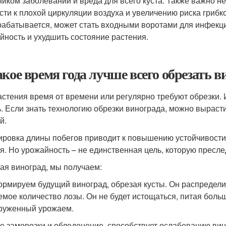
ником заболеваний и вреда для всего куста. Также важно не 
сти к плохой циркуляции воздуха и увеличению риска гриб
рабатывается, может стать входными воротами для инфекци
йность и ухудшить состояние растения.
акое время года лучше всего обрезать 
астения время от времени или регулярно требуют обрезки. 
ь. Если знать технологию обрезки винограда, можно выраст
й.
ировка длины побегов приводит к повышению устойчивост
я. Но урожайность – не единственная цель, которую пресл
ая виноград, мы получаем:
рмируем будущий виноград, обрезая кусты. Он распределит
емое количество лозы. Он не будет истощаться, питая боль
руженный урожаем.
е заморозки и обледенение, способствует ослабеванию вин