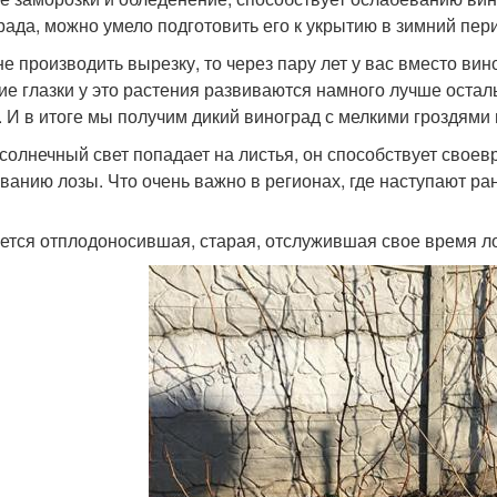
рада, можно умело подготовить его к укрытию в зимний пер
не производить вырезку, то через пару лет у вас вместо вино
ие глазки у это растения развиваются намного лучше осталь
. И в итоге мы получим дикий виноград с мелкими гроздями
 солнечный свет попадает на листья, он способствует свое
ванию лозы. Что очень важно в регионах, где наступают ра
ется отплодоносившая, старая, отслужившая свое время ло