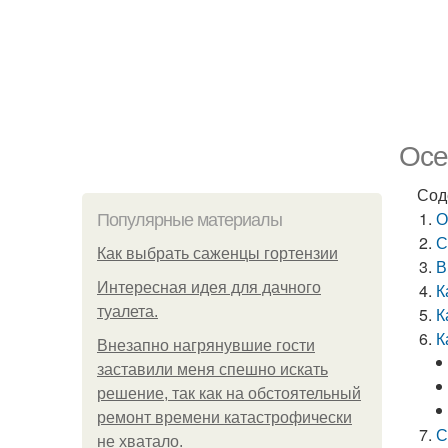
Осе
Сод
О
Популярные материалы
С
Как выбрать саженцы гортензии
В
Интересная идея для дачного
К
туалета.
К
К
Внезапно нагрянувшие гости
заставили меня спешно искать
решение, так как на обстоятельный
ремонт времени катастрофически
С
не хватало.