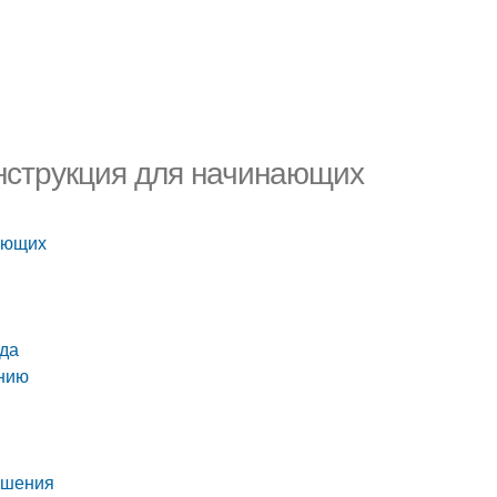
инструкция для начинающих
нающих
ада
ению
ошения