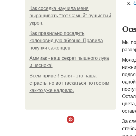
К
Как соседка научила меня
выращивать "тот Самый" пушистый
укроп.
Осе
Как правильно посадить
колоновидную яблоню. Правила
Мы по
покупки саженцев
разоб
Аммиак - ваш секрет пышного лука
Молод
и чеснока!
нижни
подвя
Всем привет! Баня - это наша
одной
страсть, но вот таскаться по гостям
посту
как-то уже надоело.
Остал
цвета
остав
За сл
стебл
звень