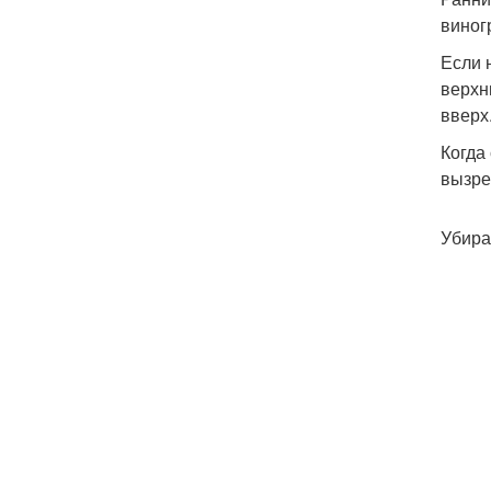
виног
Если 
верхн
вверх
Когда
вызре
Убира