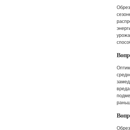
Обрез
сезон
распр
энерг
урожа
спосо
Вопро
Оптим
средн
замед
вреда
подме
раньш
Вопр
Обрез