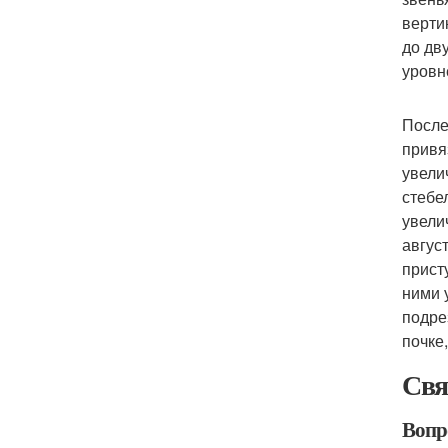
верти
до дв
уровн
После
привя
увели
стебе
увели
авгус
прист
ними 
подре
почке
Свя
Вопр