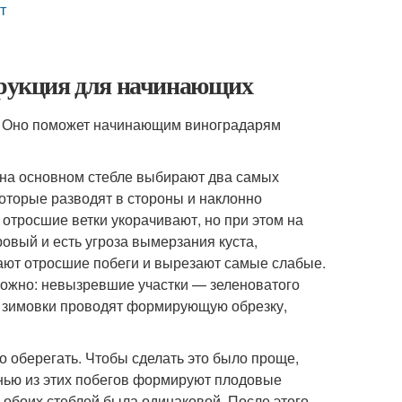
т
струкция для начинающих
. Оно поможет начинающим виноградарям
 на основном стебле выбирают два самых
которые разводят в стороны и наклонно
отросшие ветки укорачивают, но при этом на
ровый и есть угроза вымерзания куста,
вают отросшие побеги и вырезают самые слабые.
ожно: невызревшие участки — зеленоватого
е зимовки проводят формирующую обрезку,
о оберегать. Чтобы сделать это было проще,
енью из этих побегов формируют плодовые
а обоих стеблей была одинаковой. После этого