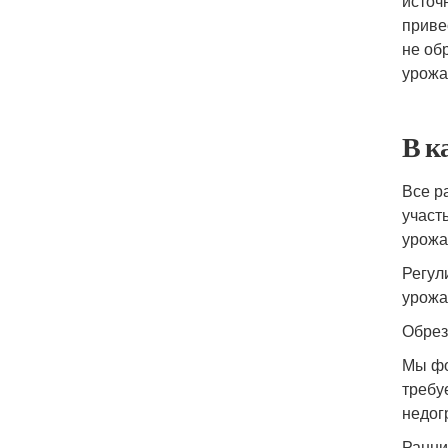
источ
приве
не об
урожа
В к
Все р
участ
урожа
Регул
урожа
Обрез
Мы фо
требу
недог
Ранни