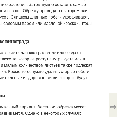
итию растения. Затем нужно оставить самые
щем сезоне. Обрезку проводят секатором или
дусов. Слишком длинные побеги укорачивают,
зы садовым варом или масляной краской, чтобы
зке винограда
 которые ослабляют растение или создают
акже те, которые растут внутрь куста или в
 и малым количеством листьев также подлежат
ия. Кроме того, нужно удалять старые побеги,
ые сильные и здоровые ветви, которые будут
ени
⇨
тимальный вариант. Весенняя обрезка может
 развивается. Однако в некоторых случаях