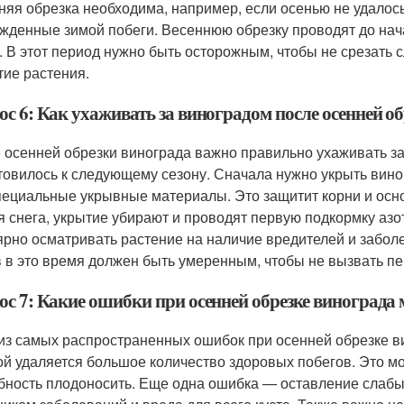
няя обрезка необходима, например, если осенью не удалось
жденные зимой побеги. Весеннюю обрезку проводят до нач
. В этот период нужно быть осторожным, чтобы не срезать с
тие растения.
с 6: Как ухаживать за виноградом после осенней о
 осенней обрезки винограда важно правильно ухаживать з
товилось к следующему сезону. Сначала нужно укрыть виног
пециальные укрывные материалы. Это защитит корни и осно
я снега, укрытие убирают и проводят первую подкормку аз
ярно осматривать растение на наличие вредителей и забол
 в это время должен быть умеренным, чтобы не вызвать п
ос 7: Какие ошибки при осенней обрезке винограда
из самых распространенных ошибок при осенней обрезке в
ой удаляется большое количество здоровых побегов. Это мо
бность плодоносить. Еще одна ошибка — оставление слабых