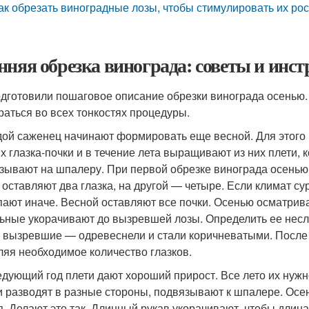
ак обрезать виноградные лозы, чтобы стимулировать их рос
нняя обрезка винограда: советы и ин
дготовили пошаговое описание обрезки винограда осенью
раться во всех тонкостях процедуры.
ой саженец начинают формировать еще весной. Для этого
х глазка-почки и в течение лета выращивают из них плети, 
зывают на шпалеру. При первой обрезке винограда осенью 
 оставляют два глазка, на другой — четыре. Если климат су
пают иначе. Весной оставляют все почки. Осенью осматри
ьные укорачивают до вызревшей лозы. Определить ее несл
, вызревшие — одревеснели и стали коричневатыми. Посл
ляя необходимое количество глазков.
едующий год плети дают хороший прирост. Все лето их нужн
и разводят в разные стороны, подвязывают к шпалере. Ос
я. Делают это так. Длинный рукав укорачивают, чтобы длин