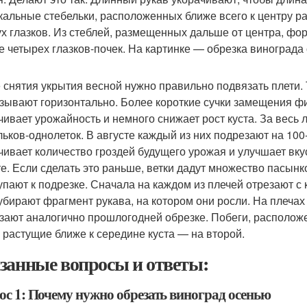
кальные стебельки, расположенных ближе всего к центру ра
ух глазков. Из стеблей, размещенных дальше от центра, фо
е четырех глазков-почек. На картинке — обрезка винограда
 снятия укрытия весной нужно правильно подвязать плети. 
зывают горизонтально. Более короткие сучки замещения фи
чивает урожайность и немного снижает рост куста. За весь л
льков-однолеток. В августе каждый из них подрезают на 100
чивает количество гроздей будущего урожая и улучшает вку
те. Если сделать это раньше, ветки дадут множество пасынк
упают к подрезке. Сначала на каждом из плечей отрезают с 
убирают фрагмент рукава, на котором они росли. На плечах
зают аналогично прошлогодней обрезке. Побеги, расположе
, растущие ближе к середине куста — на второй.
занные вопросы и ответы:
ос 1: Почему нужно обрезать виноград осенью