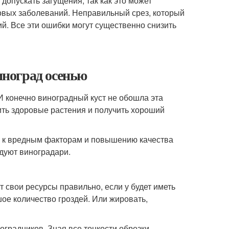
допускать загущения, так как это может
ковых заболеваний. Неправильный срез, который
й. Все эти ошибки могут существенно снизить
виноград осенью
И конечно виноградный куст не обошла эта
ить здоровые растения и получить хороший
и к вредным факторам и повышению качества
едуют виноградари.
 свои ресурсы правильно, если у будет иметь
шое количество гроздей. Или жировать,
оградников. Зная все тонкости обрезки