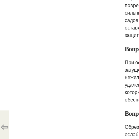
повре
сильн
садов
остав
защит
Вопро
При о
загущ
нежел
удале
котор
обесп
Вопро
⇦
Обрез
ослаб