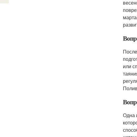
весен
повре
марта
разви
Вопро
После
подго
или с
таяни
регул
Полив
Вопр
Одна 
котор
спосо