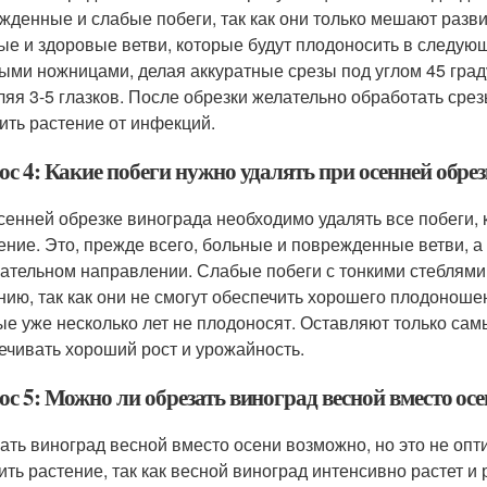
жденные и слабые побеги, так как они только мешают разв
ые и здоровые ветви, которые будут плодоносить в следую
ыми ножницами, делая аккуратные срезы под углом 45 гра
ляя 3-5 глазков. После обрезки желательно обработать сре
ить растение от инфекций.
с 4: Какие побеги нужно удалять при осенней обре
сенней обрезке винограда необходимо удалять все побеги,
ение. Это, прежде всего, больные и поврежденные ветви, а т
ательном направлении. Слабые побеги с тонкими стеблями
нию, так как они не смогут обеспечить хорошего плодоношен
ые уже несколько лет не плодоносят. Оставляют только сам
ечивать хороший рост и урожайность.
с 5: Можно ли обрезать виноград весной вместо ос
ать виноград весной вместо осени возможно, но это не оп
ить растение, так как весной виноград интенсивно растет и