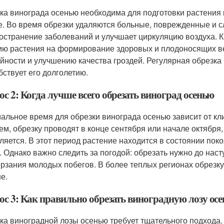
ка винограда осенью необходима для подготовки растения 
е. Во время обрезки удаляются больные, поврежденные и с
остранение заболеваний и улучшает циркуляцию воздуха. К
ию растения на формирование здоровых и плодоносящих ве
йности и улучшению качества гроздей. Регулярная обрезка
бствует его долголетию.
с 2: Когда лучше всего обрезать виноград осенью
альное время для обрезки винограда осенью зависит от кли
ем, обрезку проводят в конце сентября или начале октября,
ляется. В этот период растение находится в состоянии поко
. Однако важно следить за погодой: обрезать нужно до нас
рзания молодых побегов. В более теплых регионах обрезку
е.
ос 3: Как правильно обрезать виноградную лозу ос
ка виноградной лозы осенью требует тщательного подхода.