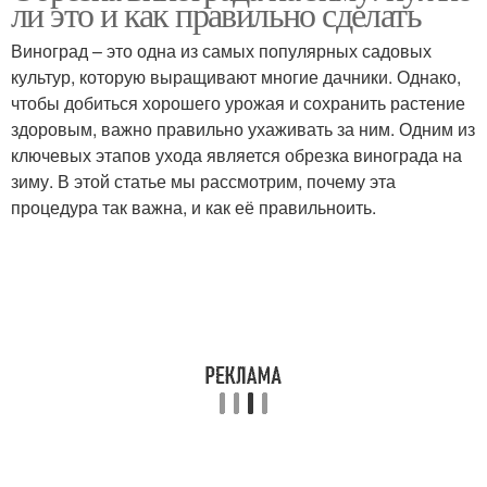
ли это и как правильно сделать
обрезки
Виноград – это одна из самых популярных садовых
культур, которую выращивают многие дачники. Однако,
Новички при осенней
чтобы добиться хорошего урожая и сохранить растение
Время для обрезки
обрезке
здоровым, важно правильно ухаживать за ним. Одним из
ключевых этапов ухода является обрезка винограда на
зиму. В этой статье мы рассмотрим, почему эта
процедура так важна, и как её правильноить.
Разница между
Советы по обрезке
обрезкой
Обрезка на
Обрезка на урожай
плодоношение
Виноград при обрезке
Ошибки при обрезке