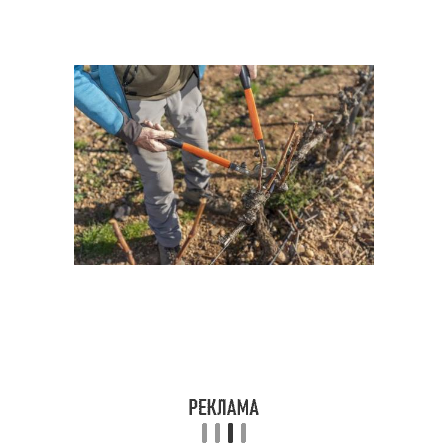
Обрезка в октябре
Зимний обрезка
Летняя обрезка
Летний обрезка
Ошибки при осенней
Обрезки для хорошего
обрезке
плодоношения
Санитарная обрезка
Ранняя обрезка