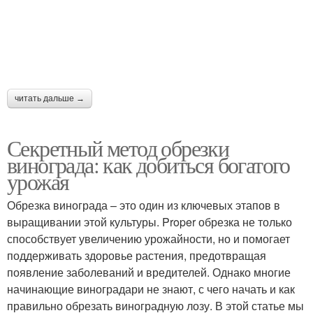
Новички при обрезке
Штамбовая обрезка
читать дальше →
Обрезка на
Бесштамбовая обрезка
зимостойкость
Секретный метод обрезки
винограда: как добиться богатого
урожая
Инструкция по обрезке
Условия для обрезки
Обрезка винограда – это один из ключевых этапов в
выращивании этой культуры. Proper обрезка не только
способствует увеличению урожайности, но и помогает
поддерживать здоровье растения, предотвращая
Дерева в осенний
появление заболеваний и вредителей. Однако многие
Осенний уход
период
начинающие виноградари не знают, с чего начать и как
правильно обрезать виноградную лозу. В этой статье мы