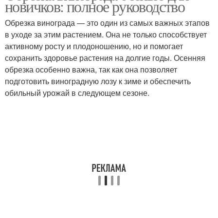
новичков: полное руководство
Обрезка винограда — это один из самых важных этапов
в уходе за этим растением. Она не только способствует
Обрезка на
активному росту и плодоношению, но и помогает
Осенний обрезка
урожайность
сохранить здоровье растения на долгие годы. Осенняя
обрезка особенно важна, так как она позволяет
подготовить виноградную лозу к зиме и обеспечить
обильный урожай в следующем сезоне.
Ошибки при осенней
Инструкция по обрезке
обрезке
Весенняя обрезка
Правильная обрезка
Обрезки в
формировании