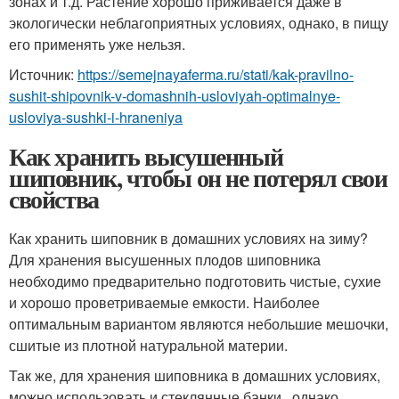
зонах и т.д. Растение хорошо приживается даже в
экологически неблагоприятных условиях, однако, в пищу
его применять уже нельзя.
Источник:
https://semejnayaferma.ru/stati/kak-pravilno-
sushit-shipovnik-v-domashnih-usloviyah-optimalnye-
usloviya-sushki-i-hraneniya
Как хранить высушенный
шиповник, чтобы он не потерял свои
свойства
Как хранить шиповник в домашних условиях на зиму?
Для хранения высушенных плодов шиповника
необходимо предварительно подготовить чистые, сухие
и хорошо проветриваемые емкости. Наиболее
оптимальным вариантом являются небольшие мешочки,
сшитые из плотной натуральной материи.
Так же, для хранения шиповника в домашних условиях,
можно использовать и стеклянные банки , однако