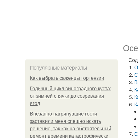
Осе
Сод
О
Популярные материалы
С
Как выбрать саженцы гортензии
В
Годичный цикл виноградного куста:
К
от зимней спячки до созревания
К
ягод
К
Внезапно нагрянувшие гости
заставили меня спешно искать
решение, так как на обстоятельный
С
ремонт времени катастрофически