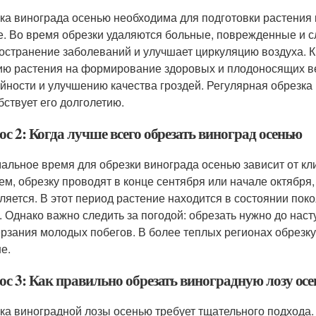
ка винограда осенью необходима для подготовки растения 
е. Во время обрезки удаляются больные, поврежденные и с
остранение заболеваний и улучшает циркуляцию воздуха. К
ию растения на формирование здоровых и плодоносящих ве
йности и улучшению качества гроздей. Регулярная обрезка
бствует его долголетию.
с 2: Когда лучше всего обрезать виноград осенью
альное время для обрезки винограда осенью зависит от кли
ем, обрезку проводят в конце сентября или начале октября,
ляется. В этот период растение находится в состоянии поко
. Однако важно следить за погодой: обрезать нужно до нас
рзания молодых побегов. В более теплых регионах обрезку
е.
ос 3: Как правильно обрезать виноградную лозу ос
ка виноградной лозы осенью требует тщательного подхода.