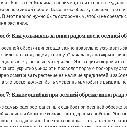
няя обрезка необходима, например, если осенью не удалось
жденные зимой побеги. Весеннюю обрезку проводят до нач
. В этот период нужно быть осторожным, чтобы не срезать с
тие растения.
с 6: Как ухаживать за виноградом после осенней о
 осенней обрезки винограда важно правильно ухаживать з
товилось к следующему сезону. Сначала нужно укрыть виног
пециальные укрывные материалы. Это защитит корни и осно
я снега, укрытие убирают и проводят первую подкормку аз
ярно осматривать растение на наличие вредителей и забол
 в это время должен быть умеренным, чтобы не вызвать п
ос 7: Какие ошибки при осенней обрезке винограда
из самых распространенных ошибок при осенней обрезке в
ой удаляется большое количество здоровых побегов. Это мо
бность плодоносить. Еще одна ошибка — оставление слабых