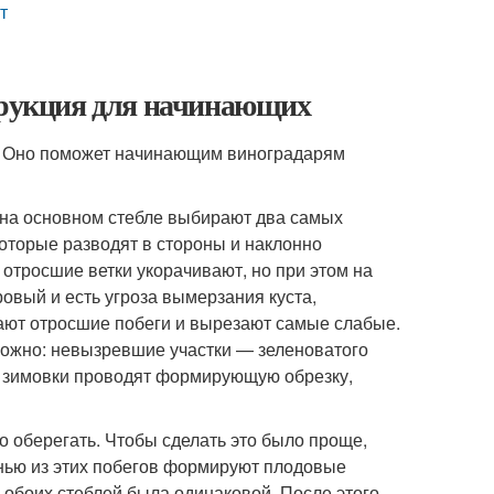
т
струкция для начинающих
. Оно поможет начинающим виноградарям
 на основном стебле выбирают два самых
которые разводят в стороны и наклонно
отросшие ветки укорачивают, но при этом на
ровый и есть угроза вымерзания куста,
вают отросшие побеги и вырезают самые слабые.
ожно: невызревшие участки — зеленоватого
е зимовки проводят формирующую обрезку,
о оберегать. Чтобы сделать это было проще,
енью из этих побегов формируют плодовые
а обоих стеблей была одинаковой. После этого