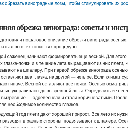
ак обрезать виноградные лозы, чтобы стимулировать их рос
нняя обрезка винограда: советы и ин
дготовили пошаговое описание обрезки винограда осенью
раться во всех тонкостях процедуры.
ой саженец начинают формировать еще весной. Для этого
х глазка-почки и в течение лета выращивают из них плети, 
зывают на шпалеру. При первой обрезке винограда осенью 
 оставляют два глазка, на другой — четыре. Если климат су
пают иначе. Весной оставляют все почки. Осенью осматри
ьные укорачивают до вызревшей лозы. Определить ее несл
, вызревшие — одревеснели и стали коричневатыми. Посл
ляя необходимое количество глазков.
едующий год плети дают хороший прирост. Все лето их нужн
и разводят в разные стороны, подвязывают к шпалере. Ос
я. Делают это так. Длинный рукав укорачивают, чтобы длин