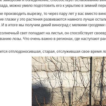
рада, можно умело подготовить его к укрытию в зимний пер
не производить вырезку, то через пару лет у вас вместо вино
ие глазки у это растения развиваются намного лучше осталь
. И в итоге мы получим дикий виноград с мелкими гроздями
 солнечный свет попадает на листья, он способствует свое
ванию лозы. Что очень важно в регионах, где наступают ра
ется отплодоносившая, старая, отслужившая свое время ло