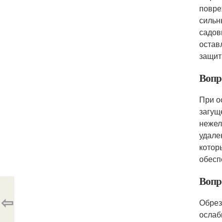
повре
сильн
садов
остав
защит
Вопро
При о
загущ
нежел
удале
котор
обесп
Вопро
⇦
Обрез
ослаб