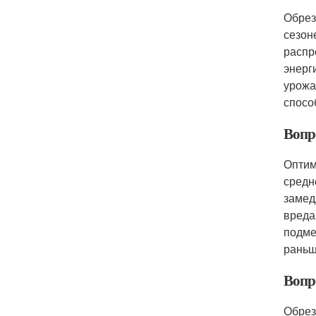
Обрез
сезон
распр
энерг
урожа
спосо
Вопро
Оптим
средн
замед
вреда
подме
раньш
Вопр
Обрез