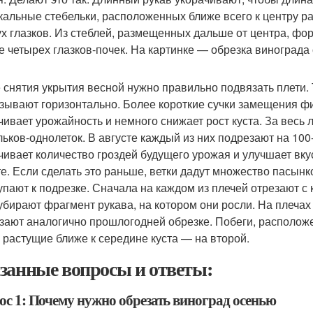
кальные стебельки, расположенных ближе всего к центру ра
ух глазков. Из стеблей, размещенных дальше от центра, фо
е четырех глазков-почек. На картинке — обрезка винограда
 снятия укрытия весной нужно правильно подвязать плети. 
зывают горизонтально. Более короткие сучки замещения фи
чивает урожайность и немного снижает рост куста. За весь л
льков-однолеток. В августе каждый из них подрезают на 100
чивает количество гроздей будущего урожая и улучшает вку
те. Если сделать это раньше, ветки дадут множество пасынк
упают к подрезке. Сначала на каждом из плечей отрезают с 
убирают фрагмент рукава, на котором они росли. На плечах
зают аналогично прошлогодней обрезке. Побеги, расположе
, растущие ближе к середине куста — на второй.
занные вопросы и ответы:
ос 1: Почему нужно обрезать виноград осенью