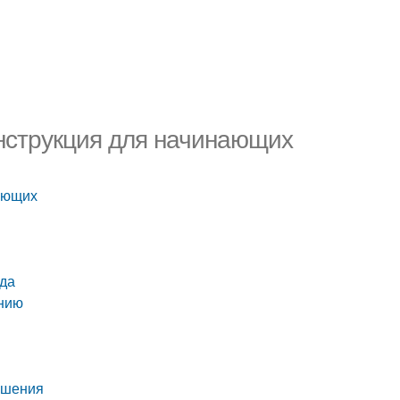
инструкция для начинающих
нающих
ада
ению
ошения