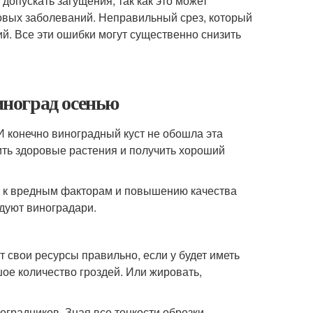
допускать загущения, так как это может
ковых заболеваний. Неправильный срез, который
й. Все эти ошибки могут существенно снизить
виноград осенью
И конечно виноградный куст не обошла эта
ить здоровые растения и получить хороший
и к вредным факторам и повышению качества
едуют виноградари.
 свои ресурсы правильно, если у будет иметь
шое количество гроздей. Или жировать,
оградников. Зная все тонкости обрезки