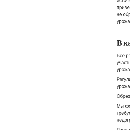
источ
приве
не об
урожа
В к
Все р
участ
урожа
Регул
урожа
Обрез
Мы фо
требу
недог
Ранни