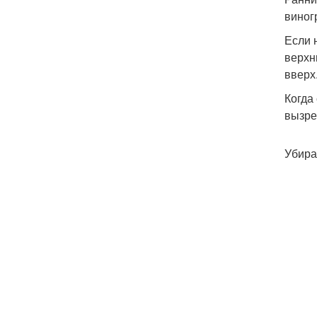
виног
Если 
верхн
вверх
Когда
вызре
Убира