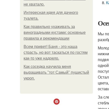
К
не хватало.
Интересная идея для дачного
туалета.
Осе
Как правильно ухаживать за
виноградными кустами: основные
Мы по
правила и рекомендации
разоб
Всем привет! Баня - это наша
Молод
страсть, но вот таскаться по гостям
нижни
как-то уже надоело.
подвя
одной
Как соседка научила меня
посту
выращивать "тот Самый" пушистый
Остал
укроп.
цвета
остав
За сл
стебл
звень