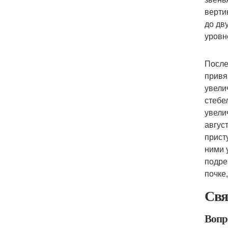
верти
до дв
уровн
После
привя
увели
стебе
увели
авгус
прист
ними 
подре
почке
Свя
Вопр