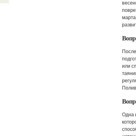
весен
повре
марта
разви
Вопро
После
подго
или с
таяни
регул
Полив
Вопр
Одна 
котор
спосо