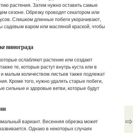
итию растения. Затем нужно оставить самые
щем сезоне. Обрезку проводят секатором или
дусов. Слишком длинные побеги укорачивают,
зы садовым варом или масляной краской, чтобы
зке винограда
 которые ослабляют растение или создают
акже те, которые растут внутрь куста или в
 и малым количеством листьев также подлежат
ия. Кроме того, нужно удалять старые побеги,
ые сильные и здоровые ветви, которые будут
ени
⇨
тимальный вариант. Весенняя обрезка может
 развивается. Однако в некоторых случаях