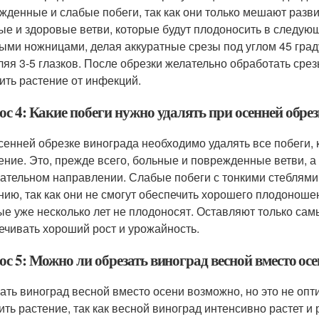
жденные и слабые побеги, так как они только мешают разв
ые и здоровые ветви, которые будут плодоносить в следую
ыми ножницами, делая аккуратные срезы под углом 45 гра
ляя 3-5 глазков. После обрезки желательно обработать сре
ить растение от инфекций.
с 4: Какие побеги нужно удалять при осенней обре
сенней обрезке винограда необходимо удалять все побеги,
ение. Это, прежде всего, больные и поврежденные ветви, а т
ательном направлении. Слабые побеги с тонкими стеблями
нию, так как они не смогут обеспечить хорошего плодоношен
ые уже несколько лет не плодоносят. Оставляют только сам
ечивать хороший рост и урожайность.
с 5: Можно ли обрезать виноград весной вместо ос
ать виноград весной вместо осени возможно, но это не оп
ить растение, так как весной виноград интенсивно растет и