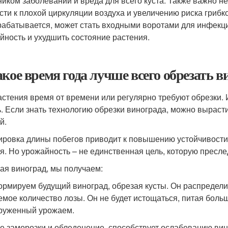
ником заболеваний и вреда для всего куста. Также важно не 
сти к плохой циркуляции воздуха и увеличению риска гриб
рабатывается, может стать входными воротами для инфекци
йность и ухудшить состояние растения.
акое время года лучше всего обрезать 
астения время от времени или регулярно требуют обрезки. 
ь. Если знать технологию обрезки винограда, можно выраст
й.
ировка длины побегов приводит к повышению устойчивост
я. Но урожайность – не единственная цель, которую пресл
ая виноград, мы получаем:
рмируем будущий виноград, обрезая кусты. Он распределит
емое количество лозы. Он не будет истощаться, питая боль
руженный урожаем.
е заморозки и обледенение, способствует ослабеванию вин