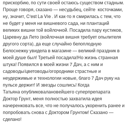
прискорбию, по сути своей остаюсь существом стадным.
Проще говоря, сказано — несудьбец, сейте косточками,
ну, значит, C'est La Vie . И как-то я смирилась с тем, что
не будет у меня ни вишневого сада, ни плантаций
великих вишни той войлочной. Посадила пару кустиков,
Царевну да Лето (войлочная вишня требует опылителя
другого сорта), да еще случайно белоплодную
Белоснежку увидела в магазине — великий праздник в
моей душе был! Третьей посадила!Но жизнь странная
штука! Появился в моей жизни 7 Дач, а с ним и
садоводы/цветоводы/огородники страстные и
неудержимые и технологии новые, благо 7 Дач руку на
пульсе держит! И звезды сошлись! Когда
Татьяна опубликовалановейшего суперпрепарата
Доктор Грунт, меня полностью захватила идея
начеренковать все, что не получалось укоренить ранее и
попробовать снова с Доктором Грунтом! Сказано —
сделано!