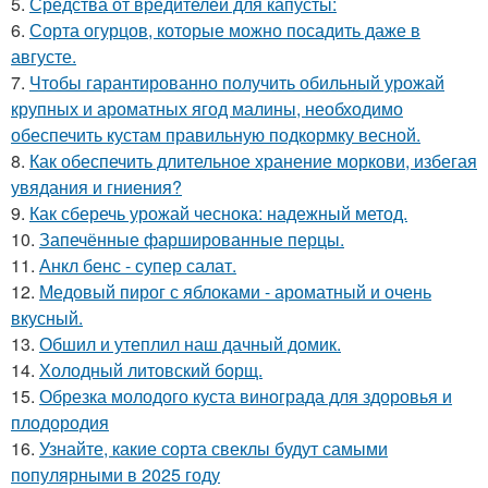
5.
Средства от вредителей для капусты:
6.
Сорта огурцов, которые можно посадить даже в
августе.
7.
Чтобы гарантированно получить обильный урожай
крупных и ароматных ягод малины, необходимо
обеспечить кустам правильную подкормку весной.
8.
Как обеспечить длительное хранение моркови, избегая
увядания и гниения?
9.
Как сберечь урожай чеснока: надежный метод.
10.
Запечённые фаршированные перцы.
11.
Анкл бенс - супер салат.
12.
Медовый пирог с яблоками - ароматный и очень
вкусный.
13.
Обшил и утеплил наш дачный домик.
14.
Холодный литовский борщ.
15.
Обрезка молодого куста винограда для здоровья и
плодородия
16.
Узнайте, какие сорта свеклы будут самыми
популярными в 2025 году