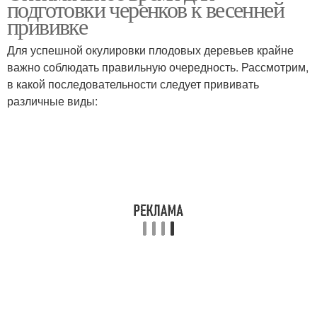
подготовки черенков к весенней
прививке
Для успешной окулировки плодовых деревьев крайне
важно соблюдать правильную очередность. Рассмотрим,
Зеленое черенкование
Уход за черенками
в какой последовательности следует прививать
различные виды:
Черенки в воде
Черенки в субстрате
Черенки в открытый
Черенки в августе
грунт
Черенки в весенний
Черенки от маточного
сезон
куста