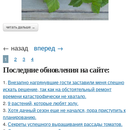
читать дальше →
← назад
вперед →
1
2
3
4
Последние обновления на сайте:
1.
Внезапно нагрянувшие гости заставили меня спешно
искать решение, так как на обстоятельный ремонт
времени катастрофически не хватало.
2.
9 растений, которые любят золу.
3.
Хотя дачный сезон еще не начался, пора приступить к
планированию.
4.
Секреты успешного выращивания рассады томатов.