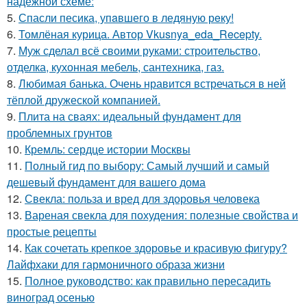
надежной схеме:
5.
Спасли песика, упaвшего в ледяную рeку!
6.
Томлёная курица. Автор Vkusnya_eda_Recepty.
7.
Муж сделал всё своими руками: строительство,
отделка, кухонная мебель, сантехника, газ.
8.
Любимая банька. Очень нравится встречаться в ней
тёплой дружеской компанией.
9.
Плита на сваях: идеальный фундамент для
проблемных грунтов
10.
Кремль: сердце истории Москвы
11.
Полный гид по выбору: Самый лучший и самый
дешевый фундамент для вашего дома
12.
Свекла: польза и вред для здоровья человека
13.
Вареная свекла для похудения: полезные свойства и
простые рецепты
14.
Как сочетать крепкое здоровье и красивую фигуру?
Лайфхаки для гармоничного образа жизни
15.
Полное руководство: как правильно пересадить
виноград осенью