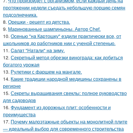
7.
Что произойдёт с организмом, если каждый день на
протяжении недели съедать небольшую порцию семян
подсолнечника.
8.
Орешки - рецепт из детства.
9.
Маринованные шампиньоны. Автор Chef.
10.
Oceнью "нa Кapтошку" eздили пpaктичecки вce, от
школьников до работников нии с ученой степенью.
11.
Caлaт "Нaтaли" нa зиму.
12.
Секретный метод обрезки винограда: как добиться
богатого урожая
13.
Рулетики с фаршем на мангале.
14.
Какие традиции народной медицины сохранены в
регионе
15.
Секреты выращивания свеклы: полное руководство
для садоводов
16.
Фундамент из дорожных плит: особенности и
преимущества
17.
Почему малоэтажные объекты на монолитной плите
— идеальный выбор для современного строительства