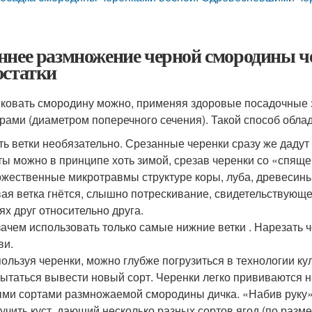
ннее размножение черной смородины ч
остатки
ковать смородину можно, применяя здоровые посадочные з
рами (диаметром поперечного сечения). Такой способ обл
ть ветки необязательно. Срезанные черенки сразу же даду
ты можно в принципе хоть зимой, срезав черенки со «спящег
жественные микротравмы структуре коры, луба, древесины
ая ветка гнётся, слышно потрескивание, свидетельствующе
ях друг относительно друга.
ачем использовать только самые нижние ветки . Нарезать 
ви.
ользуя черенки, можно глубже погрузиться в технологии к
ытаться вывести новый сорт. Черенки легко прививаются н
ми сортами размножаемой смородины дичка. «Набив руку»
учить куст, дающий несколько разных сортов ягод (по разм