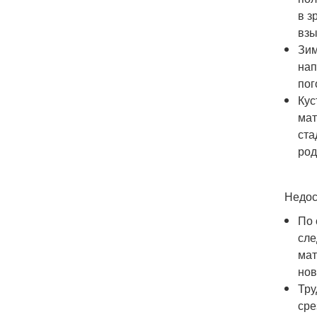
в з
взы
Зим
нап
пог
Кус
мат
ста
род
Недос
По 
сле
мат
нов
Тру
сре