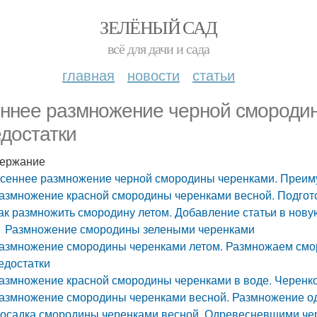
ЗЕЛЁНЫЙ САД
всё для дачи и сада
главная
новости
статьи
ннее размножение черной смороди
едостатки
ержание
сеннее размножение черной смородины черенками. Преиму
азмножение красной смородины черенками весной. Подгот
ак размножить смородину летом. Добавление статьи в нову
Размножение смородины зелеными черенками
азмножение смородины черенками летом. Размножаем смор
едостатки
азмножение красной смородины черенками в воде. Черен
азмножение смородины черенками весной. Размножение 
осадка смородины черенками весной. Одревесневшими че