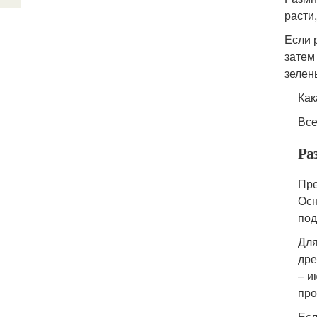
расти
Если 
затем
зелен
Как
Все
Ра
Пре
Осн
под
Для
дре
– и
про
Есл