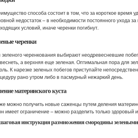
имущество способа состоит в том, что за короткое время у
овной недостаток – в необходимости постоянного ухода за
ходящих условий, иначе черенки погибнут.
леные черенки
 зеленого черенкования выбирают неодревесневшие побеги
веснеть, а верхняя еще зеленая. Оптимальная пора для зе
юль. К нарезке зеленых побегов приступайте непосредстве
цедуру рано утром либо в пасмурный нежаркий день.
ление материнского куста
же можно получить новые саженцы путем деления материнс
он имеет ограничение – можно разделить только здоровый и
шаговая инструкция размножения смородины зелеными