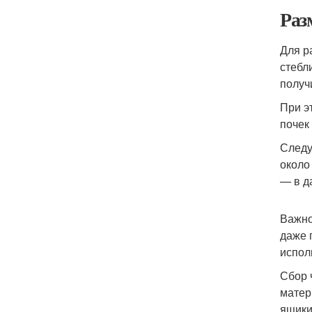
Раз
Для р
стебл
получ
При э
почек 
Следу
около
— в д
Важно
даже 
испол
Сбор 
матер
ящики