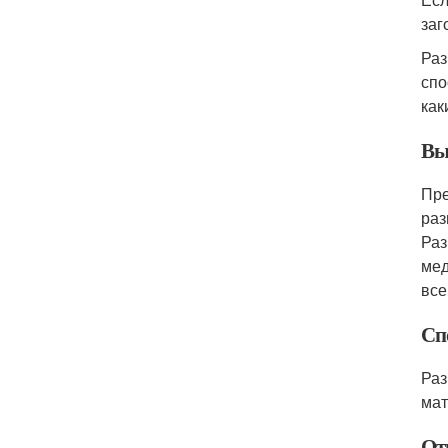
заг
Раз
спо
как
Вы
Пре
раз
Раз
мед
все
Сп
Раз
мат
От