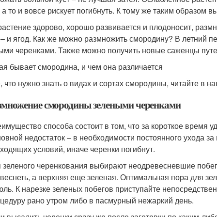
, а то и вовсе рискует погибнуть. К тому же таким образом 
растение здорово, хорошо развивается и плодоносит, размн
 – и ягод. Как же можно размножить смородину? В летний п
ыми черенками. Также можно получить новые саженцы путе
ая бывает смородина, и чем она различается
, что нужно знать о видах и сортах смородины, читайте в 
змножение смородины зелеными черенками
имущество способа состоит в том, что за короткое время у
овной недостаток – в необходимости постоянного ухода за
ходящих условий, иначе черенки погибнут.
 зеленого черенкования выбирают неодревесневшие побеги
веснеть, а верхняя еще зеленая. Оптимальная пора для зе
юль. К нарезке зеленых побегов приступайте непосредстве
цедуру рано утром либо в пасмурный нежаркий день.
и высадить черенки сразу же после заготовки по каким-либ