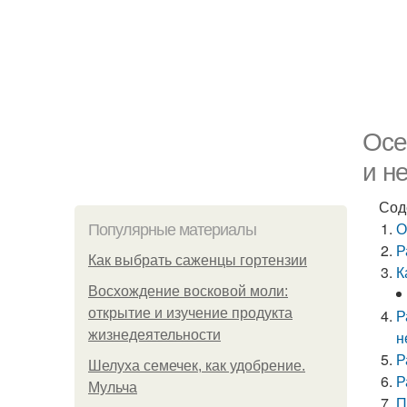
Осе
и н
Сод
О
Популярные материалы
Р
Как выбрать саженцы гортензии
К
Восхождение восковой моли:
открытие и изучение продукта
Р
жизнедеятельности
н
Р
Шелуха семечек, как удобрение.
Р
Мульча
П