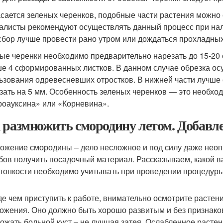
асается зеленых черенков, подобные части растения можно 
алисты рекомендуют осуществлять данный процесс при нал
 сбор лучше провести рано утром или дождаться прохладных
ые черенки необходимо предварительно нарезать до 15-20 с
е 4 сформированных листков. В данном случае обрезка осу
ьзования одревесневших отростков. В нижней части лучше о
зать на 5 мм. Особенность зеленых черенков — это необхо
роауксина» или «Корневина».
 размножить смородину летом. Добавле
ожение смородины – дело несложное и под силу даже неоп
бов получить посадочный материал. Рассказываем, какой в
 тонкости необходимо учитывать при проведении процедуры
е чем приступить к работе, внимательно осмотрите растени
ожения. Оно должно быть хорошо развитым и без признако
ожать больной куст – не лучшая затея. Ослабленное расте