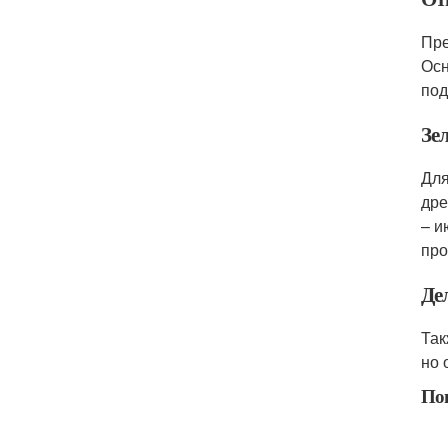
Пре
Осн
под
Зе
Для
дре
– и
про
Де
Так
но 
По