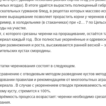
релых ягодах). В итоге удаётся вырастить полноценный ги
скательных гурманов блюд, в рецептах которых массово ис
нее выращивание позволяет прорастить корни у черенков 
ример, в холодильнике (в стаканчиках) при +2… 7 по Цельс
оды на участке.
т, с которого срезаны черенки на проращивание, остаётся 
ериал каждый год . Все полностью укоренённые и одревес
дии размножения и роста, высаживаются ранней весной – з
ительских кустах смородины.
татки черенкования состоят в следующем.
сравнению с отводковым методом разведение кустов метод
довании правилам и рекомендациям от многоопытных агра
ериала . В случае с укоренением отводок приживаемость но
ому кусту, стремится к 100%.
доёмкость процесса возрастает: черенки необходимо среза
зания.