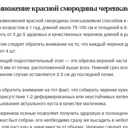
множение красной смородины черенкам
азмножения красной смородины описываемым способом в с
и возрастом в 1 год, длиной около 75-100 см и толщиной в 6
ить от 3 до 5 здоровых и качественных черенков длиной в р
том следует обратить внимание на то, что каждый черенок
от 4 шт.
ющий подготовительный этап — это обрезка верхней части
 5 мм от почки, расположенной выше всех. Нижний срез все
анном случае оставляется 2-3 см до последней почки.
 обратить внимание на тот факт, что собирать черенки нужн
присутствие 1-2 деформированных или неустойчивых ветве
ьзования актуального куста в качестве маточника.
черенков осенью позволяет получить здоровую и полноценно
иал был собран, его необходимо сразу же высадить в неб
 для рассады в зависимости от объема. Черенки следует хр