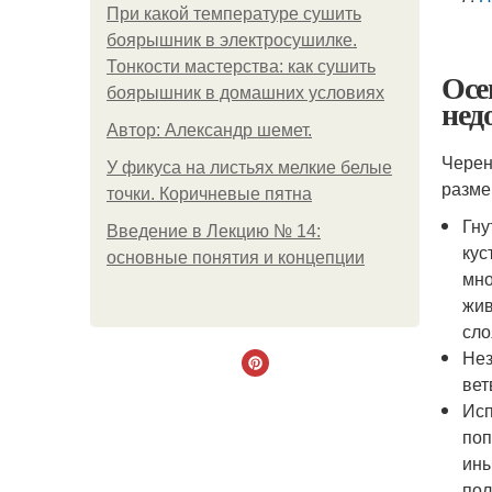
При какой температуре сушить
боярышник в электросушилке.
Тонкости мастерства: как сушить
Осе
боярышник в домашних условиях
нед
Автор: Александр шемет.
Черен
У фикуса на листьях мелкие белые
разме
точки. Коричневые пятна
Гну
Введение в Лекцию № 14:
кус
основные понятия и концепции
мно
жив
сло
Нез
вет
Исп
поп
ины
пол