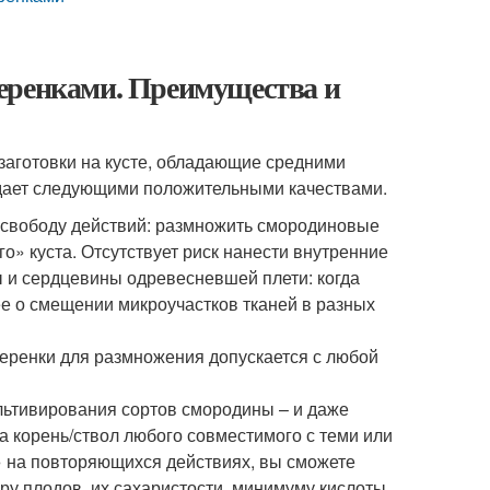
еренками. Преимущества и
аготовки на кусте, обладающие средними
адает следующими положительными качествами.
т свободу действий: размножить смородиновые
о» куста. Отсутствует риск нанести внутренние
 и сердцевины одревесневшей плети: когда
е о смещении микроучастков тканей в разных
черенки для размножения допускается с любой
ультивирования сортов смородины – и даже
а корень/ствол любого совместимого с теми или
 на повторяющихся действиях, вы сможете
еру плодов, их сахаристости, минимуму кислоты