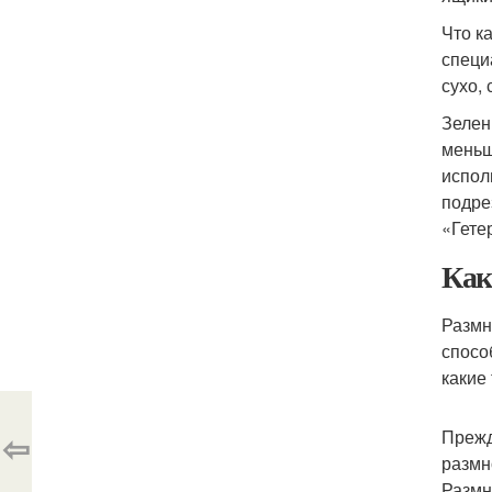
Что к
специ
сухо,
Зелен
меньш
испол
подре
«Гете
Как
Размн
спосо
какие
⇦
Прежд
размн
Размн