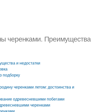
ны черенками. Преимущества
щества и недостатки
овка
ю подборку
одину черенками летом: достоинства и
кование одревесневшими побегами
одревесневшими черенками
ренками