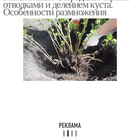
отводками и делением куста.
сезон
Особенности размножения
Черенки от маточного
Корневые черенки
куста
Смородины в воде