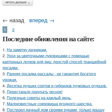
читать дальше →
← назад
вперед →
1
2
Последние обновления на сайте:
1.
На заметку дачникам.
2.
Уход за цветочными луковицами с помощью
картонных лотков для яиц: простой способ траншейной
посадки.
3.
Ранняя посадка рассады - не гарантия богатого
урожая.
4.
Десятка лучших сортов и гибридов пучковых огурцов.
5.
Перестаньте покупать чеснок!
6.
Полезные советы на каждый день.
7.
Малоизвестные сокровища ягодного царства.
8.
Построил дачный дом своими руками, только крышу