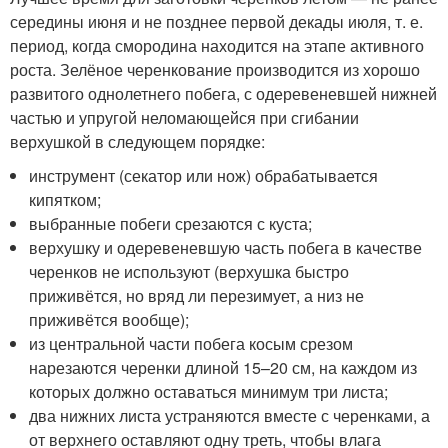
середины июня и не позднее первой декады июля, т. е.
период, когда смородина находится на этапе активного
роста. Зелёное черенкование производится из хорошо
развитого однолетнего побега, с одеревеневшей нижней
частью и упругой неломающейся при сгибании
верхушкой в следующем порядке:
инструмент (секатор или нож) обрабатывается
кипятком;
выбранные побеги срезаются с куста;
верхушку и одеревеневшую часть побега в качестве
черенков не используют (верхушка быстро
приживётся, но вряд ли перезимует, а низ не
приживётся вообще);
из центральной части побега косым срезом
нарезаются черенки длиной 15–20 см, на каждом из
которых должно оставаться минимум три листа;
два нижних листа устраняются вместе с черенками, а
от верхнего оставляют одну треть, чтобы влага