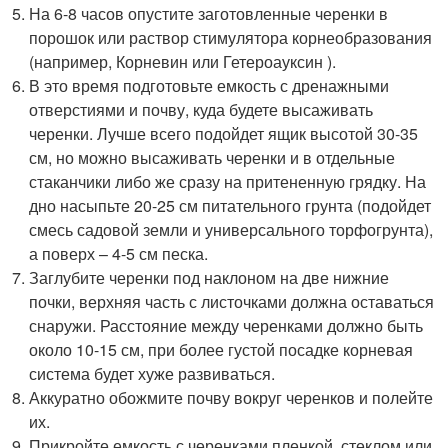
На 6-8 часов опустите заготовленные черенки в
порошок или раствор стимулятора корнеобразования
(например, Корневин или Гетероауксин ).
В это время подготовьте емкость с дренажными
отверстиями и почву, куда будете высаживать
черенки. Лучше всего подойдет ящик высотой 30-35
см, но можно высаживать черенки и в отдельные
стаканчики либо же сразу на притененную грядку. На
дно насыпьте 20-25 см питательного грунта (подойдет
смесь садовой земли и универсального торфогрунта),
а поверх – 4-5 см песка.
Заглубите черенки под наклоном на две нижние
почки, верхняя часть с листочками должна оставаться
снаружи. Расстояние между черенками должно быть
около 10-15 см, при более густой посадке корневая
система будет хуже развиваться.
Аккуратно обожмите почву вокруг черенков и полейте
их.
Прикройте емкость с черенками пленкой, стеклом или