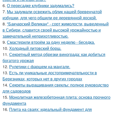
6.
О пересадке клубники задумались?
7.
Мы задумали освежить облик нашей бревенчатой
избушки, для чего обшили ее деревянной доской.
8.
"Бакчарский Великан" - сорт жимолости, выведенный
в Сибири, славится своей высокой урожайностью и
замечательной неприхотливостью.
9.
Смастерили втроём за одну неделю - беседка.
10.
Холодный литовский борщ.
11.
Секретный метод обрезки винограда: как добиться
богатого урожая
12.
Рулетики с фаршем на мангале.
13.
Есть ли уникальные достопримечательности в
Березниках, которых нет в других городах
14.
Секреты выращивания свеклы: полное руководство
для садоводов
15.
Монолитная железобетонная плита: основа прочного
фундамента
16.
Плита на сваях: идеальный фундамент для