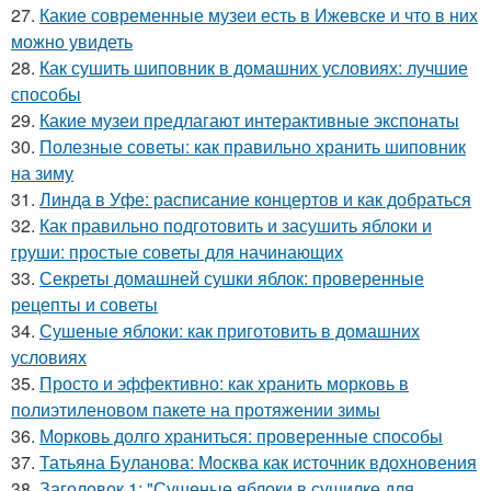
27.
Какие современные музеи есть в Ижевске и что в них
можно увидеть
28.
Как сушить шиповник в домашних условиях: лучшие
способы
29.
Какие музеи предлагают интерактивные экспонаты
30.
Полезные советы: как правильно хранить шиповник
на зиму
31.
Линда в Уфе: расписание концертов и как добраться
32.
Как правильно подготовить и засушить яблоки и
груши: простые советы для начинающих
33.
Секреты домашней сушки яблок: проверенные
рецепты и советы
34.
Сушеные яблоки: как приготовить в домашних
условиях
35.
Просто и эффективно: как хранить морковь в
полиэтиленовом пакете на протяжении зимы
36.
Морковь долго храниться: проверенные способы
37.
Татьяна Буланова: Москва как источник вдохновения
38.
Заголовок 1: "Сушеные яблоки в сушилке для