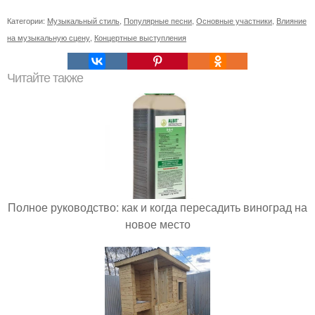
Категории:
Музыкальный стиль
,
Популярные песни
,
Основные участники
,
Влияние
на музыкальную сцену
,
Концертные выступления
Читайте также
Полное руководство: как и когда пересадить виноград на
новое место