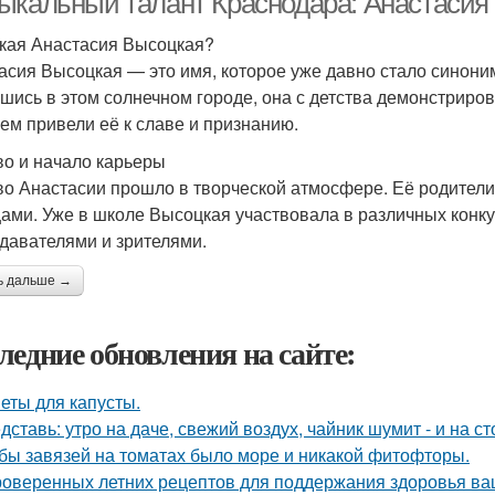
ыкальный талант Краснодара: Анастасия
акая Анастасия Высоцкая?
асия Высоцкая — это имя, которое уже давно стало синони
шись в этом солнечном городе, она с детства демонстриро
ем привели её к славе и признанию.
во и начало карьеры
во Анастасии прошло в творческой атмосфере. Её родител
цами. Уже в школе Высоцкая участвовала в различных конку
давателями и зрителями.
ь дальше →
ледние обновления на сайте:
еты для капусты.
дставь: утро на даче, свежий воздух, чайник шумит - и на с
бы завязей на томатах было море и никакой фитофторы.
роверенных летних рецептов для поддержания здоровья ваш