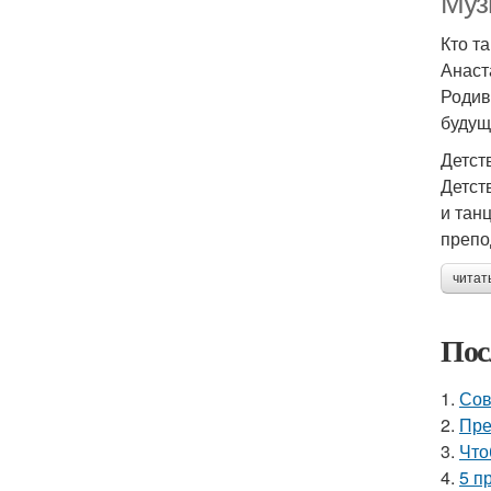
Муз
Кто т
Анаст
Родив
будущ
Детст
Детст
и тан
препо
читат
Пос
1.
Сов
2.
Пре
3.
Что
4.
5 п