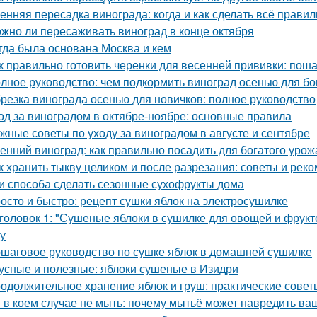
енняя пересадка винограда: когда и как сделать всё прави
жно ли пересаживать виноград в конце октября
гда была основана Москва и кем
к правильно готовить черенки для весенней прививки: пош
лное руководство: чем подкормить виноград осенью для бо
резка винограда осенью для новичков: полное руководство
од за виноградом в октябре-ноябре: основные правила
жные советы по уходу за виноградом в августе и сентябре
енний виноград: как правильно посадить для богатого урож
к хранить тыкву целиком и после разрезания: советы и рек
и способа сделать сезонные сухофрукты дома
осто и быстро: рецепт сушки яблок на электросушилке
головок 1: "Сушеные яблоки в сушилке для овощей и фрукт
ку
шаговое руководство по сушке яблок в домашней сушилке
усные и полезные: яблоки сушеные в Изидри
одолжительное хранение яблок и груш: практические сове
 в коем случае не мыть: почему мытьё может навредить в