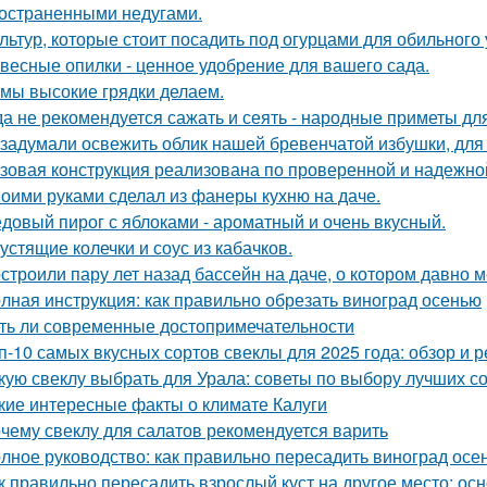
остраненными недугами.
ультур, которые стоит посадить под огурцами для обильного
весные опилки - ценное удобрение для вашего сада.
 мы высокие грядки делаем.
да не рекомендуется сажать и сеять - народные приметы дл
задумали освежить облик нашей бревенчатой избушки, для 
зовая конструкция реализована по проверенной и надежно
оими руками сделал из фанеры кухню на даче.
довый пирог с яблоками - ароматный и очень вкусный.
устящие колечки и соус из кабачков.
строили пару лет назад бассейн на даче, о котором давно м
лная инструкция: как правильно обрезать виноград осенью
ть ли современные достопримечательности
п-10 самых вкусных сортов свеклы для 2025 года: обзор и 
кую свеклу выбрать для Урала: советы по выбору лучших с
кие интересные факты о климате Калуги
чему свеклу для салатов рекомендуется варить
лное руководство: как правильно пересадить виноград осе
к правильно пересадить взрослый куст на другое место: о