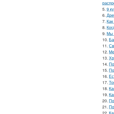
распр
5.
9 к
6.
Дре
7.
Как
8.
Ког
9.
Мы 
10.
Ба
11.
Св
12.
Ме
13.
Хр
14.
По
15.
По
16.
Ес
17.
То
18.
Ка
19.
Ка
20.
По
21.
По
22.
Ка