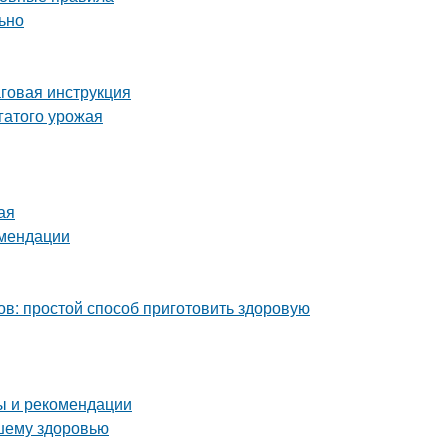
льно
аговая инструкция
гатого урожая
ая
омендации
ов: простой способ приготовить здоровую
ты и рекомендации
ашему здоровью