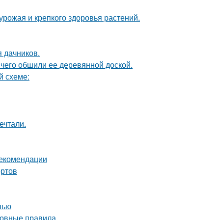
 урожая и крепкого здоровья растений.
я дачников.
чего обшили ее деревянной доской.
й схеме:
ечтали.
рекомендации
ортов
нью
сновные правила