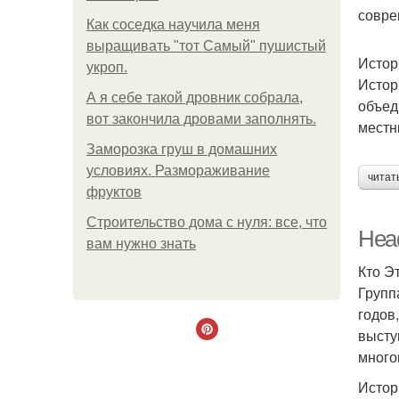
совре
Как соседка научила меня
выращивать "тот Самый" пушистый
Истор
укроп.
Истор
А я себе такой дровник собрала,
объед
вот закончила дровами заполнять.
местн
Заморозка груш в домашних
условиях. Размораживание
читат
фруктов
Строительство дома с нуля: все, что
Head
вам нужно знать
Кто Э
Групп
годов
высту
много
Истор