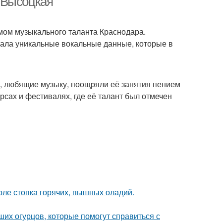
 Высоцкая
мом музыкального таланта Краснодара.
вала уникальные вокальные данные, которые в
и, любящие музыку, поощряли её занятия пением
рсах и фестивалях, где её талант был отмечен
толе стопка горячих, пышных оладий.
их огурцов, которые помогут справиться с