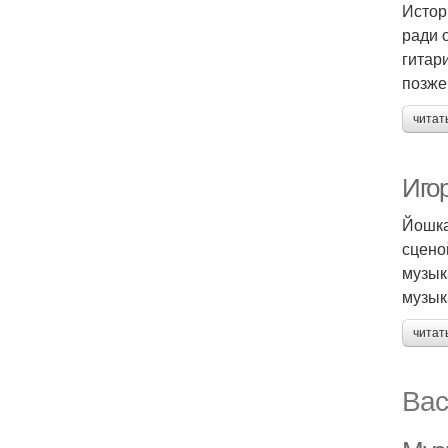
Истор
ради 
гитар
позже
читат
Иго
Йошка
сцено
музык
музык
читат
Вас