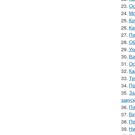
23.
Ос
24.
Мо
25.
Ко
26.
Ка
27.
По
28.
Об
29.
Ух
30.
Ва
31.
Ос
32.
Ка
33.
Тр
34.
Пр
35.
За
закус
36.
По
37.
Вк
38.
Пр
39.
Ни