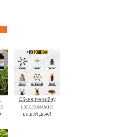
ш
Объявите войну
го
насекомым на
!
вашей даче!