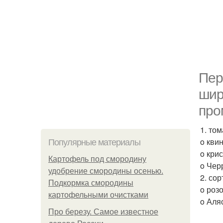
Пер
шир
про
1. то
o кви
Популярные материалы
o кри
Картофель под смородину
o Чер
удобрение смородины осенью.
2. со
Подкормка смородины
o роз
картофельными очистками
o Аля
Про березу. Самое известное