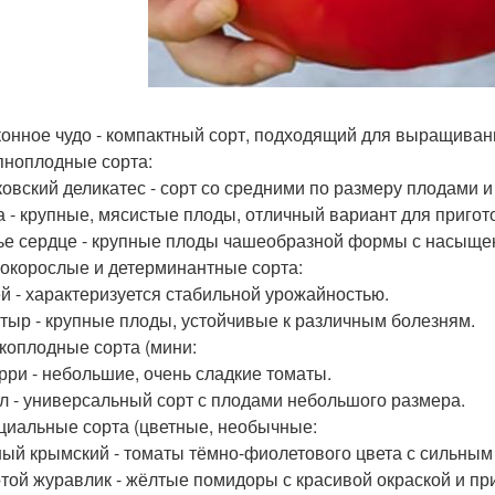
конное чудо - компактный сорт, подходящий для выращиван
упноплодные сорта:
ковский деликатес - сорт со средними по размеру плодами 
а - крупные, мясистые плоды, отличный вариант для пригот
ье сердце - крупные плоды чашеобразной формы с насыще
сокорослые и детерминантные сорта:
ей - характеризуется стабильной урожайностью.
атыр - крупные плоды, устойчивые к различным болезням.
лкоплодные сорта (мини:
рри - небольшие, очень сладкие томаты.
л - универсальный сорт с плодами небольшого размера.
ециальные сорта (цветные, необычные:
ный крымский - томаты тёмно-фиолетового цвета с сильным
отой журавлик - жёлтые помидоры с красивой окраской и пр