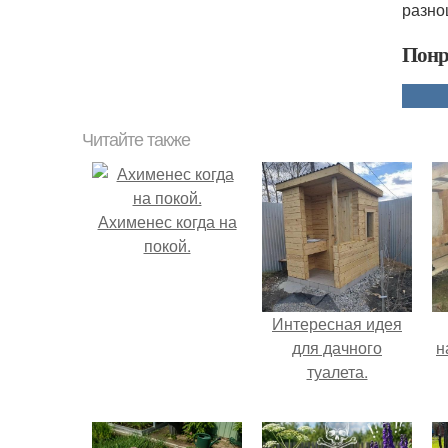
разно
Понр
Читайте также
Ахименес когда на
покой.
Интересная идея
для дачного
н
туалета.
р