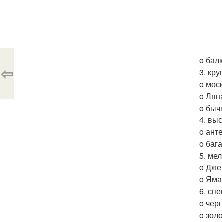
o бал
⇦
3. кр
o мос
o Лян
o быч
4. вы
o ант
o баг
5. ме
o Дже
o Яма
6. сп
o чер
o зол