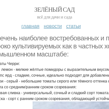
ЗЕЛЁНЫЙ САД
всё для дачи и сада
главная
новости
статьи
ечень наиболее востребованных и п
око культивируемых как в частных хо
мышленном масштабе:
маты Черри:
н лемон - мелкие жёлтые помидоры с выразительным вкусом
спс ярд - сладкие, сочные, идеально подходят для добавлени
ри - серый - небольшие томаты серого или тёмного оттенка 
рта со средним/ранним сроком созревания:
овая сливка - универсальный, сочный и сладкий сорт томата
ска - сорт с ранним сроком созревания, обладающий устойч