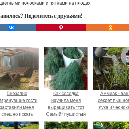
цветными полосками и пятнами на плодах.
авилось? Поделитесь с друзьями!
Внезапно
Как соседка
Аммиак - ва
агрянувшие гости
научила меня
секрет пышно
заставили меня
выращивать "тот
лука и чеснока
спешно искать
Самый" пушистый
ешение, так как на
укроп.
обстоятельный