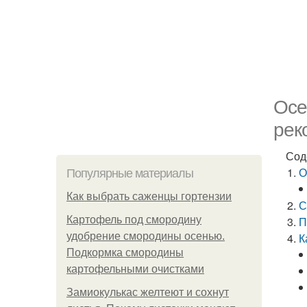
Осе
рек
Сод
О
Популярные материалы
Как выбрать саженцы гортензии
С
Картофель под смородину
П
удобрение смородины осенью.
К
Подкормка смородины
картофельными очистками
Замиокулькас желтеют и сохнут