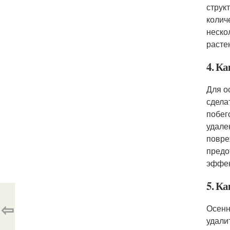
струк
колич
неско
расте
4. К
Для о
сдела
побег
удале
повре
предо
эффек
5. Ка
⇦
Осенн
удали