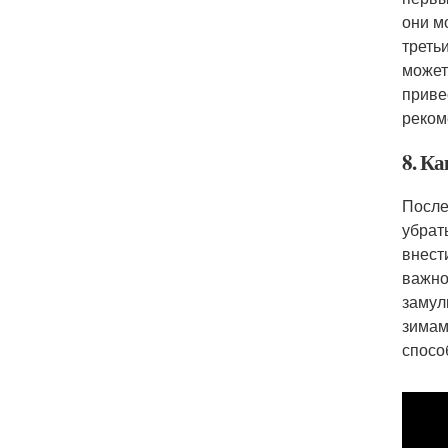
они м
треть
может
приве
реком
8. Ка
После
убрат
внест
важно
замул
зимам
спосо