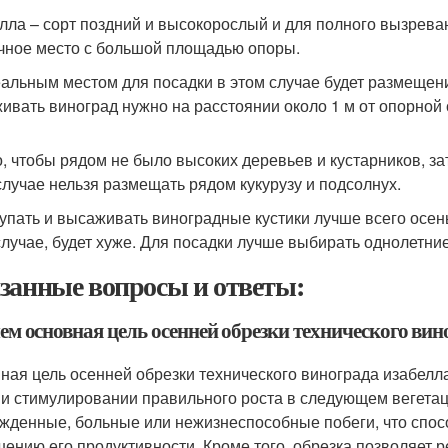
лла – сорт поздний и высокорослый и для полного вызрева
чное место с большой площадью опоры.
еальным местом для посадки в этом случае будет размещени
ивать виноград нужно на расстоянии около 1 м от опорной 
, чтобы рядом не было высоких деревьев и кустарников, з
случае нельзя размещать рядом кукурузу и подсолнух.
купать и высаживать виноградные кустики лучше всего осен
случае, будет хуже. Для посадки лучше выбирать однолетни
занные вопросы и ответы:
чем основная цель осенней обрезки технического ви
ная цель осенней обрезки технического винограда изабелла
 и стимулировании правильного роста в следующем вегетац
жденные, больные или нежизнеспособные побеги, что спос
ению его продуктивности. Кроме того, обрезка позволяет р