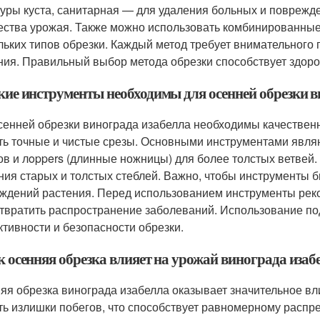
туры куста, санитарная — для удаления больных и поврежд
ества урожая. Также можно использовать комбинированны
льких типов обрезки. Каждый метод требует внимательного
ния. Правильный выбор метода обрезки способствует здоро
акие инструменты необходимы для осенней обрезки 
сенней обрезки винограда изабелла необходимы качествен
ть точные и чистые срезы. Основными инструментами явля
ов и лoppers (длинные ножницы) для более толстых ветвей
ния старых и толстых стеблей. Важно, чтобы инструменты 
ждений растения. Перед использованием инструменты рек
твратить распространение заболеваний. Использование по
тивности и безопасности обрезки.
к осенняя обрезка влияет на урожай винограда изаб
яя обрезка винограда изабелла оказывает значительное вл
ть излишки побегов, что способствует равномерному расп