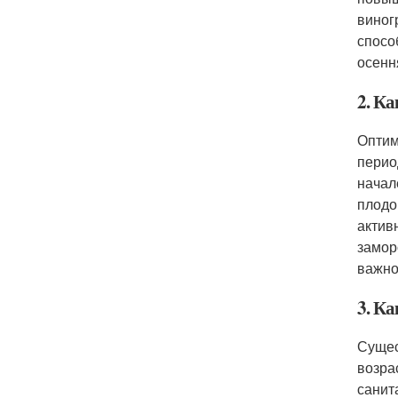
виног
спосо
осенн
2. К
Оптим
перио
начал
плодо
актив
замор
важно
3. К
Сущес
возра
санит