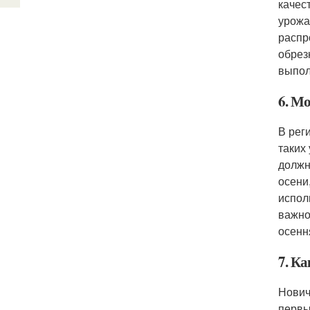
качес
урожа
распр
обрез
выпол
6. М
В рег
таких
должн
осени
испол
важно
осенн
7. К
Нович
первы