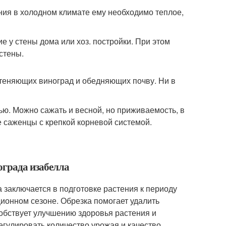
ния в холодном климате ему необходимо теплое,
е у стены дома или хоз. постройки. При этом
стены.
атеняющих виноград и обедняющих почву. Ни в
ью. Можно сажать и весной, но приживаемость, в
е саженцы с крепкой корневой системой.
нограда изабелла
 заключается в подготовке растения к периоду
ионном сезоне. Обрезка помогает удалить
обствует улучшению здоровья растения и
егулировать количество урожая и качество