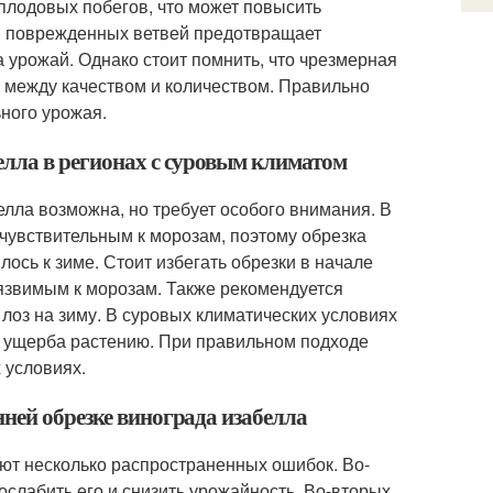
 плодовых побегов, что может повысить
 и поврежденных ветвей предотвращает
 урожай. Однако стоит помнить, что чрезмерная
с между качеством и количеством. Правильно
ного урожая.
елла в регионах с суровым климатом
лла возможна, но требует особого внимания. В
 чувствительным к морозам, поэтому обрезка
лось к зиме. Стоит избегать обрезки в начале
 уязвимым к морозам. Также рекомендуется
лоз на зиму. В суровых климатических условиях
и ущерба растению. При правильном подходе
 условиях.
ней обрезке винограда изабелла
ют несколько распространенных ошибок. Во-
ослабить его и снизить урожайность. Во-вторых,