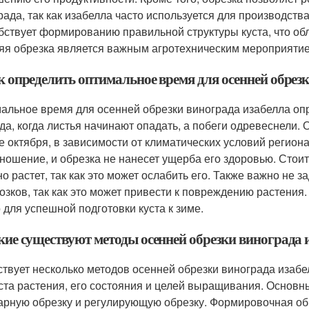
рада, так как изабелла часто используется для производства
бствует формированию правильной структуры куста, что обл
яя обрезка является важным агротехническим мероприятие
ак определить оптимальное время для осенней обрез
альное время для осенней обрезки винограда изабелла оп
да, когда листья начинают опадать, а побеги одревеснели. 
е октября, в зависимости от климатических условий региона
ношение, и обрезка не нанесет ущерба его здоровью. Стоит 
но растет, так как это может ослабить его. Также важно не
озков, так как это может привести к повреждению растени
 для успешной подготовки куста к зиме.
акие существуют методы осенней обрезки винограда 
твует несколько методов осенней обрезки винограда изабе
ста растения, его состояния и целей выращивания. Основ
арную обрезку и регулирующую обрезку. Формировочная об