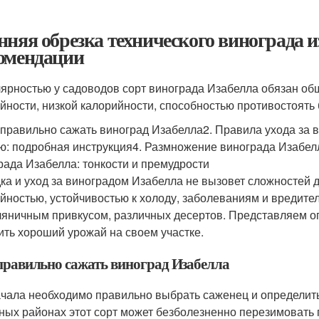
нняя обрезка технического винограда и
омендации
ярностью у садоводов сорт винограда Изабелла обязан общ
йности, низкой калорийности, способностью противостоять
к правильно сажать виноград Изабелла2. Правила ухода за
ю: подробная инструкция4. Размножение винограда Изабел
рада Изабелла: тонкости и премудрости
ка и уход за виноградом Изабелла не вызовет сложностей 
йностью, устойчивостью к холоду, заболеваниям и вредите
ляничным привкусом, различных десертов. Представляем оп
ить хороший урожай на своем участке.
правильно сажать виноград Изабелла
ачала необходимо правильно выбрать саженец и определитьс
ных районах этот сорт может безболезненно перезимовать пр