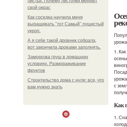
листья. Почему листочки меняют
свой окрас
Осе
Как соседка научила меня
рек
выращивать "тот Самый" пушистый
укроп.
Попул
А я себе такой дровник собрала,
урожа
вот закончила дровами заполнять.
1. Ка
Заморозка груш в домашних
осень
условиях. Размораживание
виног
фруктов
Посад
урожа
Строительство дома с нуля: все, что
с зем
вам нужно знать
получ
Как 
1. Сн
холод