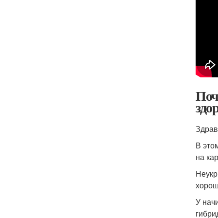
Поч
здо
Здрав
В это
на ка
Неукр
хорош
У нач
гибри