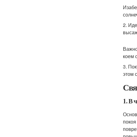
Изабе
солне
2. Ид
высаж
Важно
коем 
3. По
этом 
Свя
1. В 
Основ
покоя
повре
повыш