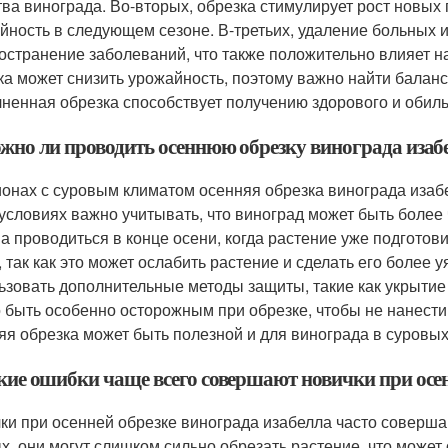
тва винограда. Во-вторых, обрезка стимулирует рост новых
йность в следующем сезоне. В-третьих, удаление больных
остранение заболеваний, что также положительно влияет на
ка может снизить урожайность, поэтому важно найти балан
ненная обрезка способствует получению здорового и обиль
ожно ли проводить осеннюю обрезку винограда изаб
ионах с суровым климатом осенняя обрезка винограда изабе
 условиях важно учитывать, что виноград может быть более
а проводиться в конце осени, когда растение уже подготови
, так как это может ослабить растение и сделать его более
ьзовать дополнительные методы защиты, такие как укрытие 
 быть особенно осторожным при обрезке, чтобы не нанест
яя обрезка может быть полезной и для винограда в суровых
акие ошибки чаще всего совершают новички при осен
ки при осенней обрезке винограда изабелла часто соверша
х, они могут слишком сильно обрезать растение, что может 