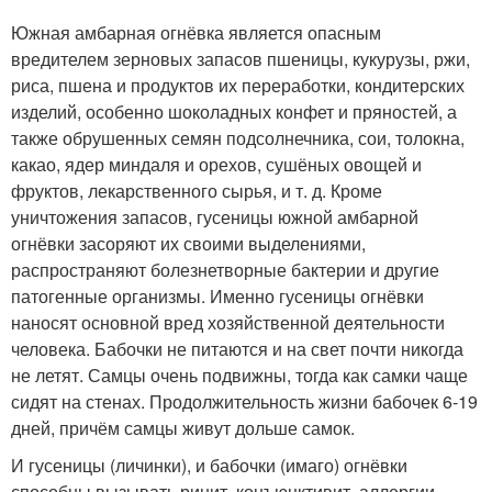
Южная амбарная огнёвка является опасным
вредителем зерновых запасов пшеницы, кукурузы, ржи,
риса, пшена и продуктов их переработки, кондитерских
изделий, особенно шоколадных конфет и пряностей, а
также обрушенных семян подсолнечника, сои, толокна,
какао, ядер миндаля и орехов, сушёных овощей и
фруктов, лекарственного сырья, и т. д. Кроме
уничтожения запасов, гусеницы южной амбарной
огнёвки засоряют их своими выделениями,
распространяют болезнетворные бактерии и другие
патогенные организмы. Именно гусеницы огнёвки
наносят основной вред хозяйственной деятельности
человека. Бабочки не питаются и на свет почти никогда
не летят. Самцы очень подвижны, тогда как самки чаще
сидят на стенах. Продолжительность жизни бабочек 6-19
дней, причём самцы живут дольше самок.
И гусеницы (личинки), и бабочки (имаго) огнёвки
способны вызывать ринит, конъюнктивит, аллергии,