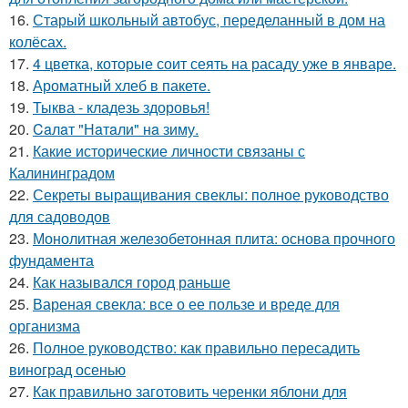
16.
Старый школьный автобус, переделанный в дом на
колёсах.
17.
4 цветка, которые соит сеять на расаду уже в январе.
18.
Ароматный хлеб в пакете.
19.
Тыква - кладезь здоровья!
20.
Caлaт "Нaтaли" нa зиму.
21.
Какие исторические личности связаны с
Калининградом
22.
Секреты выращивания свеклы: полное руководство
для садоводов
23.
Монолитная железобетонная плита: основа прочного
фундамента
24.
Как назывался город раньше
25.
Вареная свекла: все о ее пользе и вреде для
организма
26.
Полное руководство: как правильно пересадить
виноград осенью
27.
Как правильно заготовить черенки яблони для