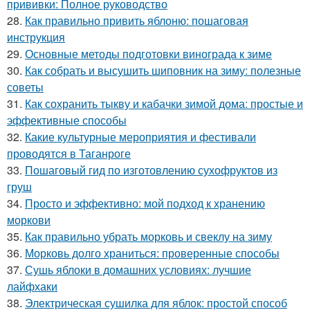
прививки: Полное руководство
28.
Как правильно привить яблоню: пошаговая
инструкция
29.
Основные методы подготовки винограда к зиме
30.
Как собрать и высушить шиповник на зиму: полезные
советы
31.
Как сохранить тыкву и кабачки зимой дома: простые и
эффективные способы
32.
Какие культурные мероприятия и фестивали
проводятся в Таганроге
33.
Пошаговый гид по изготовлению сухофруктов из
груш
34.
Просто и эффективно: мой подход к хранению
моркови
35.
Как правильно убрать морковь и свеклу на зиму
36.
Морковь долго храниться: проверенные способы
37.
Сушь яблоки в домашних условиях: лучшие
лайфхаки
38.
Электрическая сушилка для яблок: простой способ