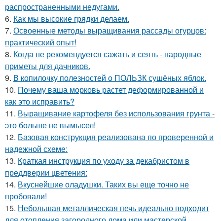
распространенными недугами.
6.
Как мы высокие грядки делаем.
7.
Освоенные методы выращивания рассады огурцов:
практический опыт!
8.
Когда не рекомендуется сажать и сеять - народные
приметы для дачников.
9.
В копилочку полезностей о ПОЛЬЗК сушёных яблок.
10.
Почему ваша морковь растет деформированной и
как это исправить?
11.
Выращивание картофеля без использования грунта -
это больше не вымысел!
12.
Базовая конструкция реализована по проверенной и
надежной схеме:
13.
Краткая инструкция по уходу за декабристом в
преддверии цветения:
14.
Вкуснейшие оладушки. Таких вы еще точно не
пробовали!
15.
Небольшая металлическая печь идеально подходит
для отопления загородного дома или мастерской.