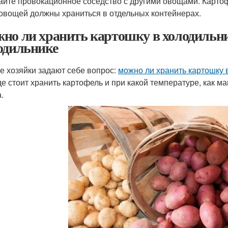
айте провокационное соседство с другими овощами. Картоф
овощей должны храниться в отдельных контейнерах.
но ли хранить картошку в холодильни
одильнике
е хозяйки задают себе вопрос:
можно ли хранить картошку 
где стоит хранить картофель и при какой температуре, как
.