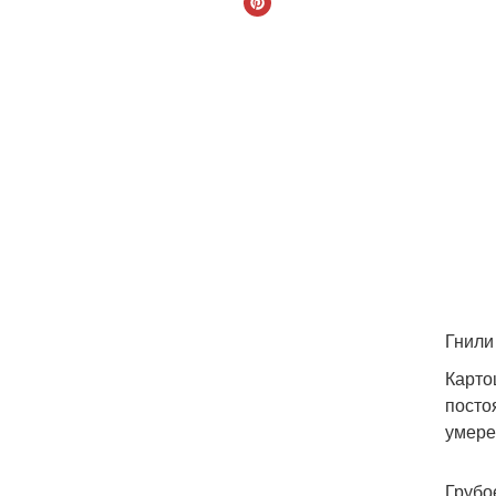
Гнили
Карто
посто
умере
Грубо