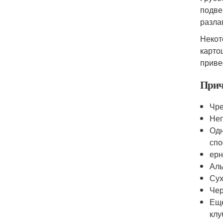
подве
разла
Некот
карто
приве
Прич
Чре
Неп
Одн
спо
ерн
Аль
Сух
Чер
Еще
клу