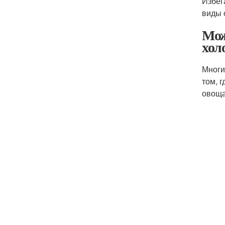
Избег
виды 
Мож
хол
Многи
том, 
овоща