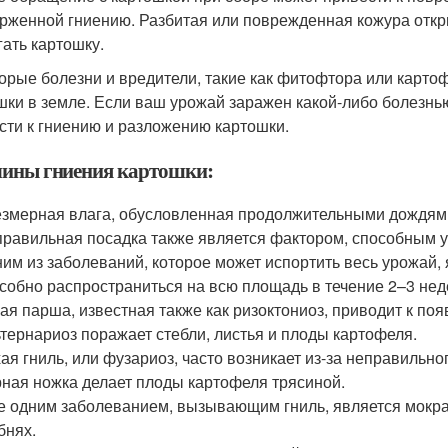
рженной гниению. Разбитая или поврежденная кожура откры
гать картошку.
орые болезни и вредители, такие как фитофтора или картоф
шки в земле. Если ваш урожай заражен какой-либо болезнь
сти к гниению и разложению картошки.
ины гниения картошки:
змерная влага, обусловленная продолжительными дождями,
равильная посадка также является фактором, способным у
им из заболеваний, которое может испортить весь урожай,
собно распространиться на всю площадь в течение 2–3 нед
ая парша, известная также как ризоктониоз, приводит к по
тернариоз поражает стебли, листья и плоды картофеля.
ая гниль, или фузариоз, часто возникает из-за неправильн
ная ножка делает плоды картофеля трясиной.
 одним заболеванием, вызывающим гниль, является мокрая
бнях.