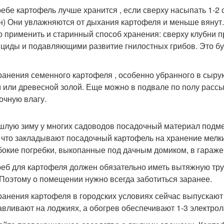
ребе картофель лучше хранится , если сверху насыпать 1-2 
н) Они увлажняются от дыхания картофеля и меньше вянут.
 применить и старинный способ хранения: сверху клубни
циды и подавляющими развитие гнилостных грибов. Это буз
ранения семенного картофеля , особенно убранного в сыру
 или древесной золой. Еще можно в подвале по полу рассып
очную влагу.
шлую зиму у многих садоводов посадочный материал подмерз
, что закладывают посадочный картофель на хранение мелк
бокие погребки, выкопанные под дачным домиком, в гараже
реб для картофеля должен обязательно иметь вытяжную тру
 Поэтому о помещении нужно всегда заботиться заранее.
ранения картофеля в городских условиях сейчас выпускаю
авливают на лоджиях, а обогрев обеспечивают 1-3 электро