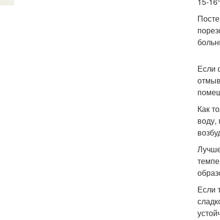
15-16
Посте
порез
больн
Если 
отмыв
помещ
Как т
воду,
возбу
Лучше
темпе
образ
Если 
сладк
устой