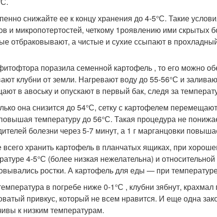
°С.
пенно снижайте ее к концу хранения до 4-5°С. Такие усло
ов и микропотертостей, четкому 1роявлению ими скрытых б
ые отбраковывают, а чистые и сухие ссыпают в прохладный
фитофтора поразила семенной картофель , то его можно об
ают клубни от земли. Нагревают воду до 55-56°С и заливают
ают в авоську и опускают в первый бак, следя за температ
олько она снизится до 54°С, сетку с картофелем перемещают
 повышая температуру до 56°С. Такая процедура не понижае
дителей болезни через 5-7 минут, а 1 г марганцовки повыша
 всего хранить картофель в планчатых ящиках, при хороше
ратуре 4-5°С (более низкая нежелательна) и относительной
овывались ростки. А картофель для еды — при температуре
температура в погребе ниже 0-1°С , клубни зябнут, крахмал
оватый привкус, который не всем нравится. И еще одна зак
чивы к низким температурам.