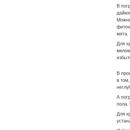
В пог
дайко
Можно
фитон
мята.
Для х
мелом
избыт
В про
в том
неглу
А пог
пола.
Для х
устан