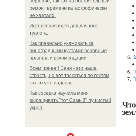
решение, так как на обстоятельный
ремонт времени катастрофически
не хватало.
Интересная идея для дачного
туалета.
Как правильно ухаживать за
виноградными кустами: основные
К
правила и рекомендации
Всем привет! Баня - это наша
П
страсть, но вот таскаться по гостям
П
как-то уже надоело.
Как соседка научила меня
выращивать "тот Самый" пушистый
Что
укроп.
зем