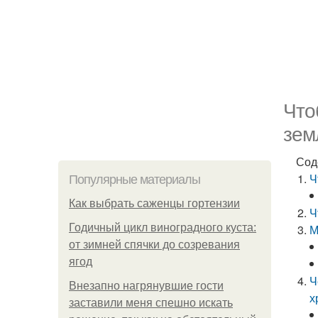
Что
зем
Сод
Ч
Популярные материалы
Как выбрать саженцы гортензии
Ч
Годичный цикл виноградного куста:
М
от зимней спячки до созревания
ягод
Ч
Внезапно нагрянувшие гости
х
заставили меня спешно искать