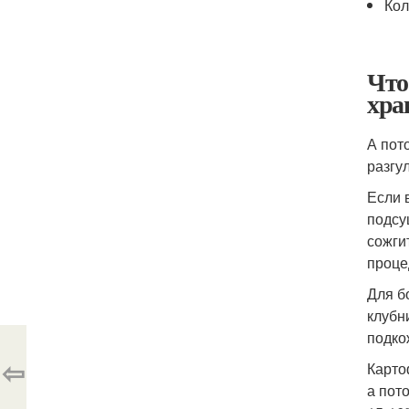
Кол
Что
хра
А пот
разгу
Если 
подсу
сожги
проце
Для б
клубн
подко
⇦
Карто
а пот