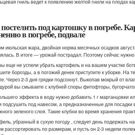
ьцевая гниль ведет к появлению желтой гнили на плодах к
 постелить под картошку в погребе. К
нению в погребе, подвале
ом июльская жара, двойная норма месячных осадков авгус
лялась. В итоге — урожай пострадал. Поэтому сейчас нужно 
вы еще не успели убрать картофель и на вашем участке ботв
шите борозды, а в погожий денек приступите к уборке. На тех
те. Через 2-3 дня грядки подсохнут. Выкопав мокрый от вла
дурой вы смываете с клубней споры фитофторы, бугорчатой
ольшего эффекта в воду нужно добавить 1 г марганцовки или
и подсушить под навесом, а предназначенные для посадки 
жного зеленого слоя. Такие клубни во время хранения прак
фель, убранный в сухую погоду , следует день подержать на
ом рассортировать по размерам, и пусть он 2-3 недели пол