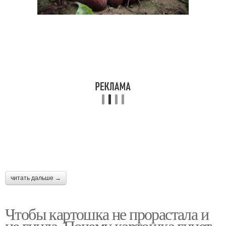
читать дальше →
Чтобы картошка не прорастала и
не гнила. Почему картошка гниет