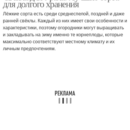
для долгого хранения
Лёжкие сорта есть среди среднеспелой, поздней и даже
ранней свёклы. Каждый из них имеет свои особенности и
характеристики, поэтому огородники могут выращивать
Картофель в погребе
Хранение в сетках
и закладывать на зиму именно те корнеплоды, которые
максимально соответствуют местному климату и их
личным предпочтениям.
Картофель для зимнего
Подготовка к хранению
хранения
Хранение в
Закладки в погреб
холодильнике
Хранение в яме
Памятка по хранению