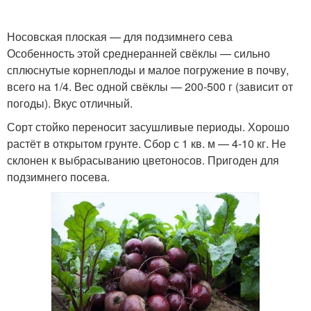
Носовская плоская — для подзимнего сева
Особенность этой среднеранней свёклы — сильно
Виноград в погребе
Закладки на хранение
сплюснутые корнеплоды и малое погружение в почву,
всего на 1/4. Вес одной свёклы — 200-500 г (зависит от
погоды). Вкус отличный.
Сорт стойко переносит засушливые периоды. Хорошо
Капусты в погребе
Погреба к хранению
растёт в открытом грунте. Сбор с 1 кв. м — 4-10 кг. Не
склонен к выбрасыванию цветоносов. Пригоден для
подзимнего посева.
Условия в погребе
Погреба к зиме
Капусты перед
хранением