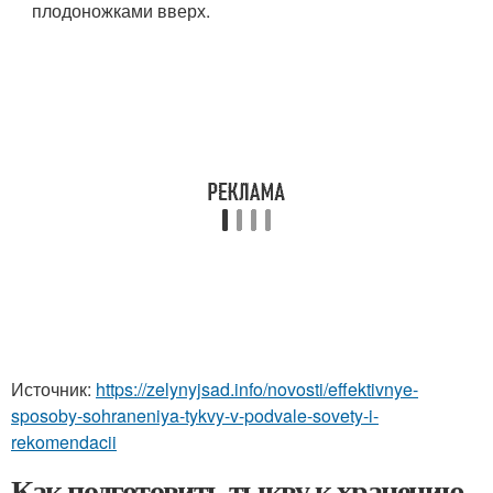
плодоножками вверх.
Источник:
https://zelynyjsad.info/novosti/effektivnye-
sposoby-sohraneniya-tykvy-v-podvale-sovety-i-
rekomendacii
Как подготовить тыкву к хранению