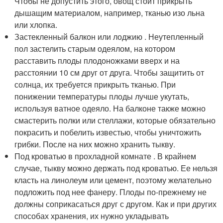
Чтобы не допустить этого, овощ стоит прикрыть
дышащим материалом, например, тканью изо льна
или хлопка.
Застекленный балкон или лоджию . Неутепленный
пол застелить старым одеялом, на котором
расставить плоды плодоножками вверх и на
расстоянии 10 см друг от друга. Чтобы защитить от
солнца, их требуется прикрыть тканью. При
понижении температуры плоды лучше укутать,
используя ватное одеяло. На балконе также можно
смастерить полки или стеллажи, которые обязательно
покрасить и побелить известью, чтобы уничтожить
грибки. После на них можно хранить тыкву.
Под кроватью в прохладной комнате . В крайнем
случае, тыкву можно держать под кроватью. Ее нельзя
класть на линолеум или цемент, поэтому желательно
подложить под нее фанеру. Плоды по-прежнему не
должны соприкасаться друг с другом. Как и при других
способах хранения, их нужно укладывать