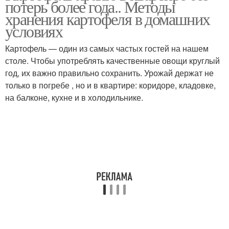
потерь более года.. Методы
хранению
хранения картофеля в домашних
условиях
Картофель — один из самых частых гостей на нашем
Хранение в яме
Хранения на балконе
столе. Чтобы употреблять качественные овощи круглый
год, их важно правильно сохранить. Урожай держат не
только в погребе , но и в квартире: коридоре, кладовке,
на балконе, кухне и в холодильнике.
Условия для
Проблемы с хранением
длительного хранения
Хранения в
целлофановых пакетах