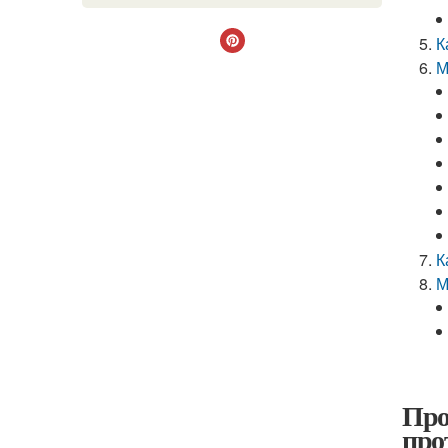
К
М
К
М
Про
про