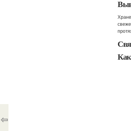
Выв
Хране
свеже
протя
Свя
Как
⇦