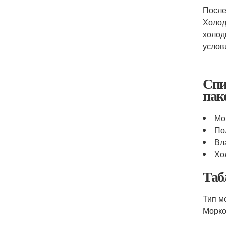
После
Холод
холод
услов
Спи
пак
Мо
По
Вл
Хо
Таб
Тип м
Морко