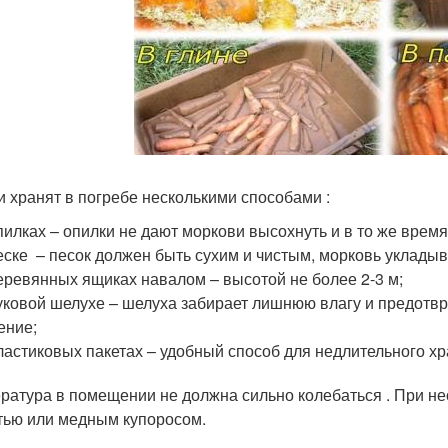
 хранят в погребе несколькими способами :
пилках – опилки не дают моркови высохнуть и в то же врем
еске – песок должен быть сухим и чистым, морковь уклады
еревянных ящиках навалом – высотой не более 2-3 м;
уковой шелухе – шелуха забирает лишнюю влагу и предот
ение;
ластиковых пакетах – удобный способ для недлительного хр
ратура в помещении не должна сильно колебаться . При н
тью или медным купоросом.