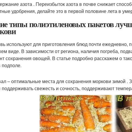
ержание азота . Переизбыток азота в почве снижает спосо
тные удобрения, делайте это в первой половине лета в уме
ие типы полиэтиленовых пакетов лучш
кови
вь используют для приготовления блюд почти ежедневно, п
жем виде. В зависимости от региона, наличия погреба, под
нт сохранения овощей. В статье подробно расскажем о тако
в подполе.
вал – оптимальные места для сохранения моркови зимой . З
 поддерживать свежесть и сочность, поддерживают темпера