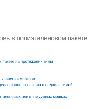
овь в полиэтиленовом пакете
м пакете на протяжении зимы
е
я хранения моркови
целлофановых пакетах в подполе зимой
этиленовых или в вакуумных мешках