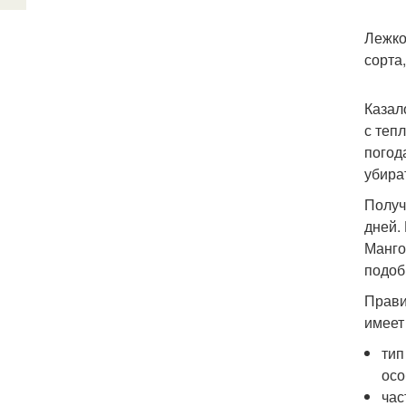
Лежко
сорта
Казал
с теп
погод
убира
Получ
дней.
Манго
подоб
Прави
имеет
тип
осо
час