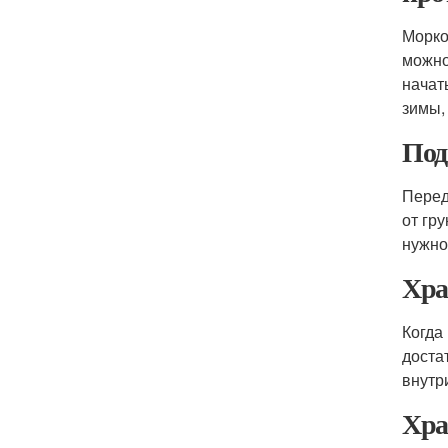
Морко
можно
начат
зимы,
Под
Перед
от гр
нужно
Хра
Когда
доста
внутр
Хра