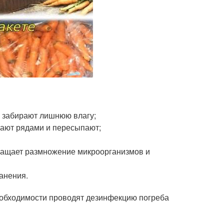
я забирают лишнюю влагу;
вают рядами и пересыпают;
вращает размножение микроорганизмов и
анения.
еобходимости проводят дезинфекцию погреба