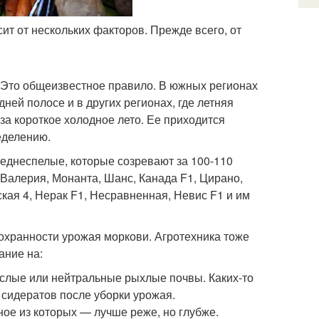
сит от нескольких факторов. Прежде всего, от
 Это общеизвестное правило. В южных регионах
ней полосе и в других регионах, где летняя
за короткое холодное лето. Ее приходится
еделению.
реднеспелые, которые созревают за 100-110
 Валерия, Монанта, Шанс, Канада F1, Цирано,
ская 4, Нерак F1, Несравненная, Невис F1 и им
хранности урожая моркови. Агротехника тоже
ание на:
ислые или нейтральные рыхлые почвы. Каких-то
 сидератов после уборки урожая.
ное из которых — лучше реже, но глубже.