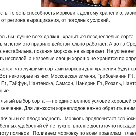
сть, то есть способность моркови к долгому хранению, зави
, от региона выращивания, от погодных условий.
ось бы, лучше всех должны храниться позднеспелые сорта.
лым летом это правило действительно работает. А вот в Сред
а нестабильна, поздняя морковь не вызревает. Не успевает 
ть неспелой, а незрелые овощи хорошо не хранятся по опр
ается, что лучшими сортами моркови для хранения будут с
 Вот некоторые из них: Московская зимняя, Грибовчанин F1,
 F1, Тайфун, Нантейска, Самсон, Нандрин F1, Розаль, Нант
ные.
льный выбор сорта — не единственное условие хорошей со
 значение. Для лежкости корнеплодов важно обратить вним
 почвы и ее плодородность . Морковь предпочитает слабок
бенных удобрений ей не нужно, вполне достаточно посадки
тоту поливов . Поливаем морковку по всем правилам , глав