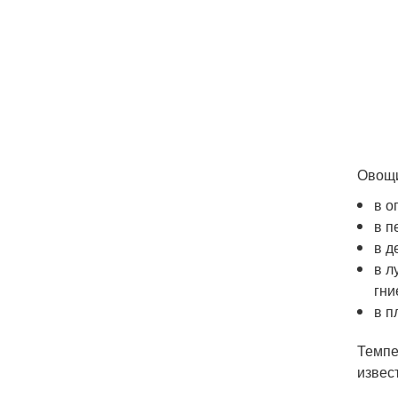
Овощи
в о
в п
в д
в л
гни
в п
Темпе
извес